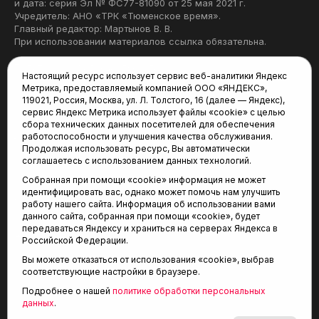
и дата: серия Эл № ФС77-81090 от 25 мая 2021 г.
Учредитель: АНО «ТРК «Тюменское время».
Главный редактор: Мартынов В. В.
При использовании материалов ссылка обязательна.
Политика конфиденциальности
Настоящий ресурс использует сервис веб-аналитики Яндекс
Метрика, предоставляемый компанией ООО «ЯНДЕКС»,
Редакция:
119021, Россия, Москва, ул. Л. Толстого, 16 (далее — Яндекс),
сервис Яндекс Метрика использует файлы «cookie» с целью
625035, Тюмень, пр. Геологоразведчиков, 28А
сбора технических данных посетителей для обеспечения
(3452) 68-22-28
работоспособности и улучшения качества обслуживания.
tum-arena@mail.ru
Продолжая использовать ресурс, Вы автоматически
соглашаетесь с использованием данных технологий.
Отдел продаж:
Собранная при помощи «cookie» информация не может
(3452) 68-89-78
идентифицировать вас, однако может помочь нам улучшить
kotovaev@sibinformburo.ru
работу нашего сайта. Информация об использовании вами
данного сайта, собранная при помощи «cookie», будет
передаваться Яндексу и храниться на серверах Яндекса в
Российской Федерации.
Вы можете отказаться от использования «cookie», выбрав
соответствующие настройки в браузере.
Подробнее о нашей
политике обработки персональных
© 2001-2026 Агентство спортивных новостей
данных
.
6+
«Тюменская арена»