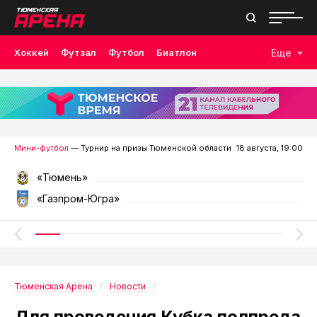
Хоккей
Футзал
Футбол
Биатлон
Еще
Лыжные гонки
Волейбол
Плавание
Дзюдо
Скалолазание
Велоспорт
Бокс
Мини-футбол
— Турнир на призы Тюменской области
18 августа, 19:00
«Тюмень»
«Газпром-Югра»
Тюменская Арена
Новости
Для проведения Кубка полпреда