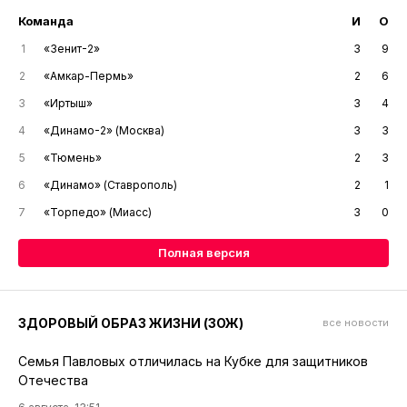
Команда
И
О
1
«Зенит-2»
3
9
2
«Амкар-Пермь»
2
6
3
«Иртыш»
3
4
4
«Динамо-2» (Москва)
3
3
5
«Тюмень»
2
3
6
«Динамо» (Ставрополь)
2
1
7
«Торпедо» (Миасс)
3
0
Полная версия
ЗДОРОВЫЙ ОБРАЗ ЖИЗНИ (ЗОЖ)
все новости
Семья Павловых отличилась на Кубке для защитников
Отечества