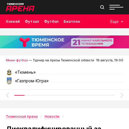
Хоккей
Футзал
Футбол
Биатлон
Еще
Лыжные гонки
Волейбол
Плавание
Дзюдо
Скалолазание
Велоспорт
Бокс
Мини-футбол
— Турнир на призы Тюменской области
18 августа, 19:00
«Тюмень»
«Газпром-Югра»
Тюменская Арена
Новости
Дисквалифицированный за