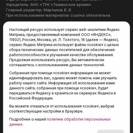
Учредитель: АНО «ТРК «Тюменское время».
Главный редактор: Мартынов В. В.
При использовании материалов ссылка обязательна.
Политика конфиденциальности
Настоящий ресурс использует сервис веб-аналитики Яндекс
Метрика, предоставляемый компанией ООО «ЯНДЕКС»,
Редакция:
119021, Россия, Москва, ул. Л. Толстого, 16 (далее — Яндекс),
сервис Яндекс Метрика использует файлы «cookie» с целью
625035, Тюмень, пр. Геологоразведчиков, 28А
сбора технических данных посетителей для обеспечения
(3452) 68-22-28
работоспособности и улучшения качества обслуживания.
tum-arena@mail.ru
Продолжая использовать ресурс, Вы автоматически
соглашаетесь с использованием данных технологий.
Отдел продаж:
Собранная при помощи «cookie» информация не может
(3452) 68-89-78
идентифицировать вас, однако может помочь нам улучшить
kotovaev@sibinformburo.ru
работу нашего сайта. Информация об использовании вами
данного сайта, собранная при помощи «cookie», будет
передаваться Яндексу и храниться на серверах Яндекса в
Российской Федерации.
Вы можете отказаться от использования «cookie», выбрав
соответствующие настройки в браузере.
Подробнее о нашей
политике обработки персональных
© 2001-2026 Агентство спортивных новостей
данных
.
6+
«Тюменская арена»