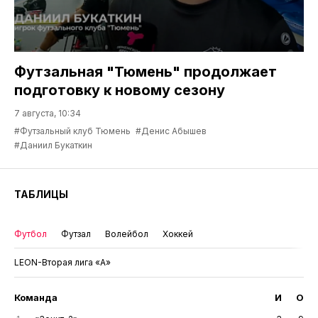
Футзальная "Тюмень" продолжает
подготовку к новому сезону
7 августа, 10:34
#Футзальный клуб Тюмень
#Денис Абышев
#Даниил Букаткин
ТАБЛИЦЫ
Футбол
Футзал
Волейбол
Хоккей
LEON-Вторая лига «А»
Команда
И
О