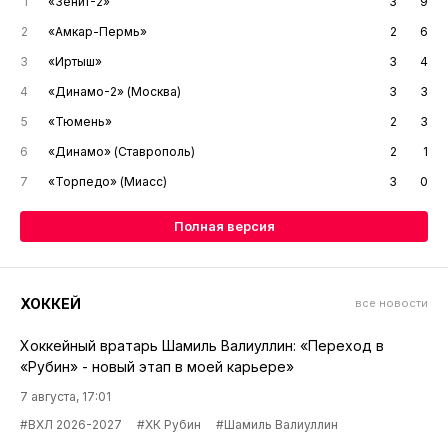
1
«Зенит-2»
3
9
2
«Амкар-Пермь»
2
6
3
«Иртыш»
3
4
4
«Динамо-2» (Москва)
3
3
5
«Тюмень»
2
3
6
«Динамо» (Ставрополь)
2
1
7
«Торпедо» (Миасс)
3
0
Полная версия
ХОККЕЙ
все новости
Хоккейный вратарь Шамиль Валиуллин: «Переход в
«Рубин» - новый этап в моей карьере»
7 августа, 17:01
#ВХЛ 2026-2027
#ХК Рубин
#Шамиль Валиуллин