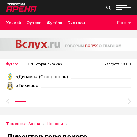
Хоккей
Футзал
Футбол
Биатлон
Еще
Лыжные гонки
Волейбол
Плавание
Дзюдо
Скалолазание
Велоспорт
Бокс
Футбол
— LEON-Вторая лига «А»
8 августа, 19:00
«Динамо» (Ставрополь)
«Тюмень»
Тюменская Арена
Новости
Директор городского