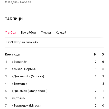
#Владлен Бабаев
ТАБЛИЦЫ
Футбол
Волейбол
Футзал
Хоккей
LEON-Вторая лига «А»
Команда
И
О
1
«Зенит-2»
2
6
2
«Амкар-Пермь»
1
3
3
«Динамо-2» (Москва)
2
3
4
«Тюмень»
1
3
5
«Динамо» (Ставрополь)
2
1
6
«Иртыш»
2
1
7
«Торпедо» (Миасс)
2
0