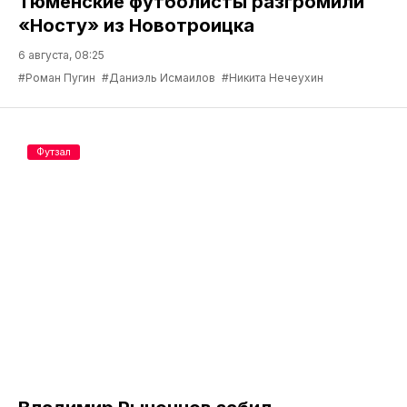
Тюменские футболисты разгромили
«Носту» из Новотроицка
6 августа, 08:25
#Роман Пугин
#Даниэль Исмаилов
#Никита Нечеухин
Футзал