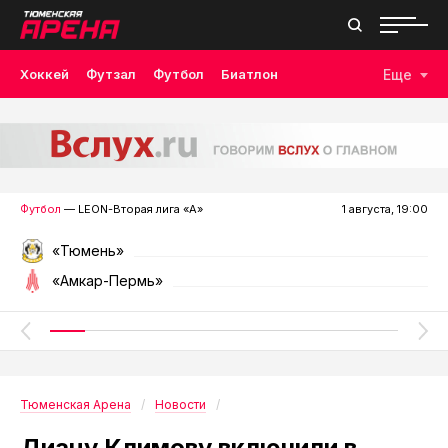
Хоккей
Футзал
Футбол
Биатлон
Еще
Лыжные гонки
Волейбол
Плавание
Дзюдо
Скалолазание
Велоспорт
Бокс
Футбол
— LEON-Вторая лига «А»
1 августа, 19:00
«Тюмень»
«Амкар-Пермь»
Тюменская Арена
Новости
Диану Климову включили в