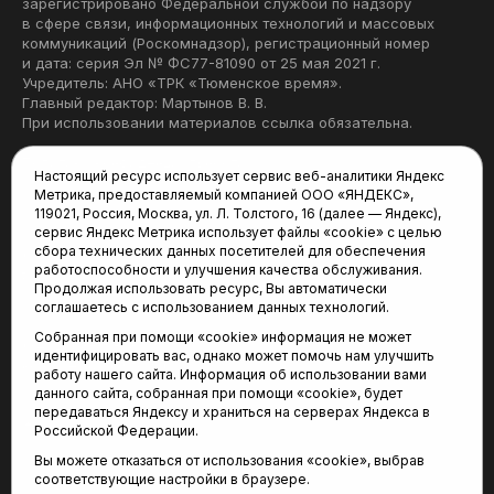
зарегистрировано Федеральной службой по надзору
в сфере связи, информационных технологий и массовых
коммуникаций (Роскомнадзор), регистрационный номер
и дата: серия Эл № ФС77-81090 от 25 мая 2021 г.
Учредитель: АНО «ТРК «Тюменское время».
Главный редактор: Мартынов В. В.
При использовании материалов ссылка обязательна.
Политика конфиденциальности
Настоящий ресурс использует сервис веб-аналитики Яндекс
Метрика, предоставляемый компанией ООО «ЯНДЕКС»,
Редакция:
119021, Россия, Москва, ул. Л. Толстого, 16 (далее — Яндекс),
сервис Яндекс Метрика использует файлы «cookie» с целью
625035, Тюмень, пр. Геологоразведчиков, 28А
сбора технических данных посетителей для обеспечения
(3452) 68-22-28
работоспособности и улучшения качества обслуживания.
tum-arena@mail.ru
Продолжая использовать ресурс, Вы автоматически
соглашаетесь с использованием данных технологий.
Отдел продаж:
Собранная при помощи «cookie» информация не может
(3452) 68-89-78
идентифицировать вас, однако может помочь нам улучшить
kotovaev@sibinformburo.ru
работу нашего сайта. Информация об использовании вами
данного сайта, собранная при помощи «cookie», будет
передаваться Яндексу и храниться на серверах Яндекса в
Российской Федерации.
Вы можете отказаться от использования «cookie», выбрав
соответствующие настройки в браузере.