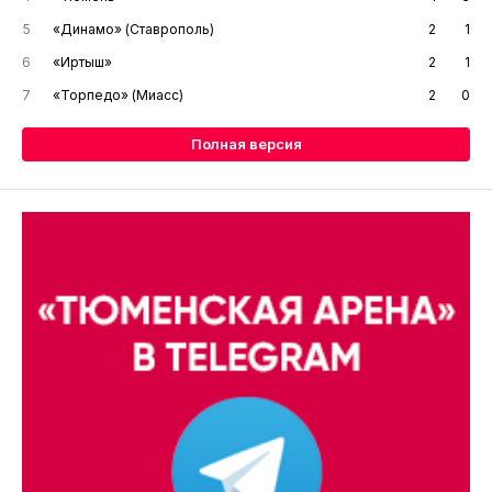
5
«Динамо» (Ставрополь)
2
1
6
«Иртыш»
2
1
7
«Торпедо» (Миасс)
2
0
Полная версия