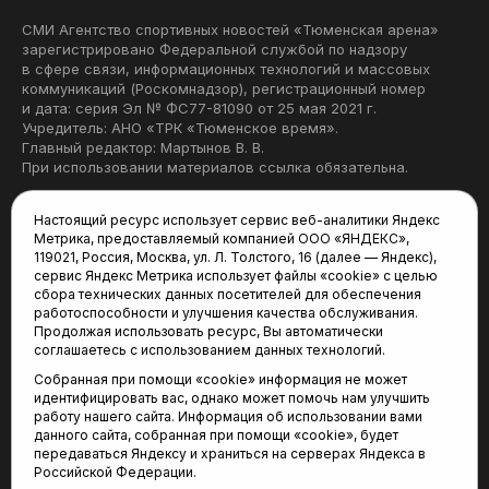
СМИ Агентство спортивных новостей «Тюменская арена»
зарегистрировано Федеральной службой по надзору
в сфере связи, информационных технологий и массовых
коммуникаций (Роскомнадзор), регистрационный номер
и дата: серия Эл № ФС77-81090 от 25 мая 2021 г.
Учредитель: АНО «ТРК «Тюменское время».
Главный редактор: Мартынов В. В.
При использовании материалов ссылка обязательна.
Политика конфиденциальности
Настоящий ресурс использует сервис веб-аналитики Яндекс
Метрика, предоставляемый компанией ООО «ЯНДЕКС»,
Редакция:
119021, Россия, Москва, ул. Л. Толстого, 16 (далее — Яндекс),
сервис Яндекс Метрика использует файлы «cookie» с целью
625035, Тюмень, пр. Геологоразведчиков, 28А
сбора технических данных посетителей для обеспечения
(3452) 68-22-28
работоспособности и улучшения качества обслуживания.
tum-arena@mail.ru
Продолжая использовать ресурс, Вы автоматически
соглашаетесь с использованием данных технологий.
Отдел продаж:
Собранная при помощи «cookie» информация не может
(3452) 68-89-78
идентифицировать вас, однако может помочь нам улучшить
kotovaev@sibinformburo.ru
работу нашего сайта. Информация об использовании вами
данного сайта, собранная при помощи «cookie», будет
передаваться Яндексу и храниться на серверах Яндекса в
Российской Федерации.