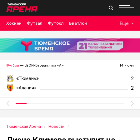
Хоккей
Футзал
Футбол
Биатлон
Еще
Лыжные гонки
Волейбол
Плавание
Дзюдо
Скалолазание
Велоспорт
Бокс
Футбол
— LEON-Вторая лига «А»
14 июня
2
«Тюмень»
2
«Алания»
Тюменская Арена
Новости
Диана Климова выступит на