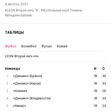
8 августа, 22:01
#LEON Вторая лига "А"
#Футбольный клуб Тюмень
#Владлен Бабаев
ТАБЛИЦЫ
Футбол
Волейбол
Футзал
Хоккей
LEON-Вторая лига «А»
Команда
И
О
1
«Динамо» (Брянск)
18
36
2
«Динамо» (Киров)
18
33
3
«Алания»
18
26
4
«Динамо» (Владивосток)
18
24
5
«Амкар»
18
24