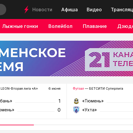
Новости
Афиша
Видео
Трансляц
Лыжные гонки
Волейбол
Плавание
Дзюд
LEON-Вторая лига «А»
6 июня
Футзал
— БЕТСИТИ Суперлига
1
убань»
«Тюмень»
0
юмень»
«Ухта»