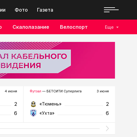
ии
Фото
Газета
о
Скалолазание
Велоспорт
Еще
4 июня
Футзал
— БЕТСИТИ Суперлига
3 июня
Футзал
—
2
2
«Тюмень»
«У
6
6
«Ухта»
«Т