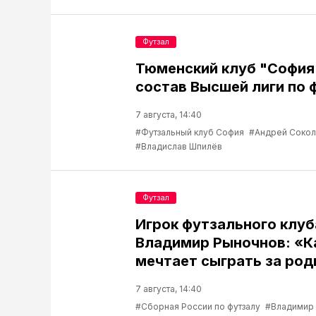
Футзал
Тюменский клуб "София
состав Высшей лиги по 
7 августа, 14:40
#Футзальный клуб София
#Андрей Соко
#Владислав Шпилёв
Футзал
Игрок футзального клу
Владимир Рыночнов: «
мечтает сыграть за род
7 августа, 14:40
#Сборная России по футзалу
#Владимир