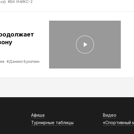
ск)
#БК УНИКС-2
продолжает
зону
ев
#Даниил Букаткин
Афиша
Видео
Турнирные таблицы
«Спортивный 