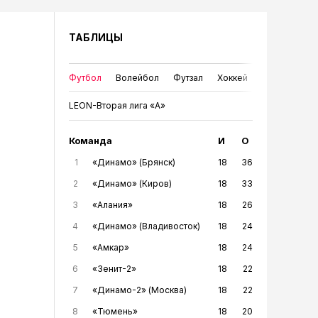
ТАБЛИЦЫ
Футбол
Волейбол
Футзал
Хоккей
LEON-Вторая лига «А»
Команда
И
О
1
«Динамо» (Брянск)
18
36
2
«Динамо» (Киров)
18
33
3
«Алания»
18
26
4
«Динамо» (Владивосток)
18
24
5
«Амкар»
18
24
6
«Зенит-2»
18
22
7
«Динамо-2» (Москва)
18
22
8
«Тюмень»
18
20