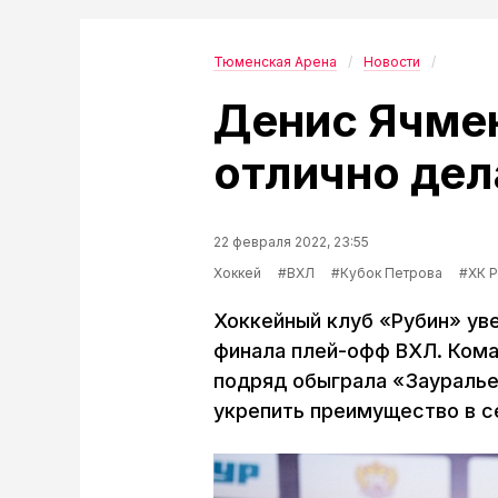
Тюменская Арена
Новости
Денис Ячмен
отлично дел
22 февраля 2022, 23:55
Хоккей
#ВХЛ
#Кубок Петрова
#ХК 
Хоккейный клуб «Рубин» уве
финала плей-офф ВХЛ. Кома
подряд обыграла «Зауралье»
укрепить преимущество в се