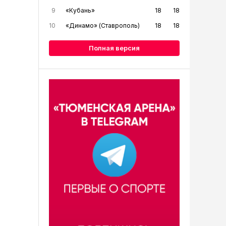
9
«Кубань»
18
18
10
«Динамо» (Ставрополь)
18
18
Полная версия