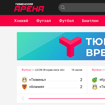
Хоккей
Футзал
Футбол
Биатлон
Бокс
Футбол
— LEON-Вторая лига «А»
14 июня
Футбол
— 
2
«Тюмень»
«К
2
«Алания»
«Т