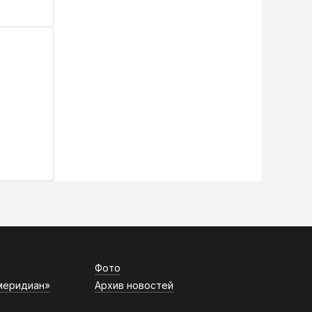
Фото
меридиан»
Архив новостей