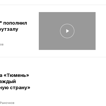
" пополнил
футзалу
лов
ба «Тюмень»
Каждый
ную страну»
 Рыночнов