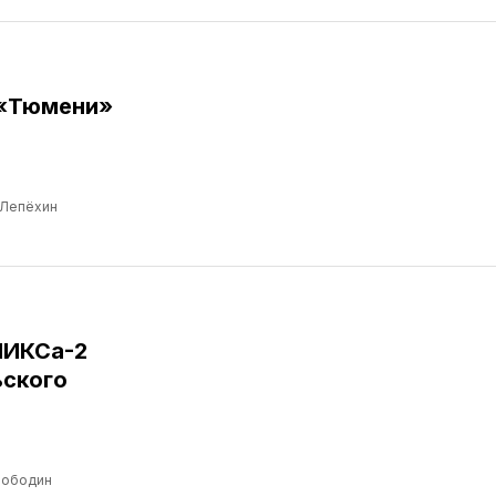
 «Тюмени»
 Лепёхин
НИКСа-2
ьского
лободин