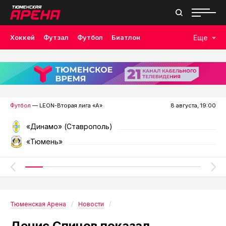
Хоккей
Футзал
Футбол
Биатлон
Еще
Лыжные гонки
Волейбол
Плавание
Дзюдо
Скалолазание
Велоспорт
Бокс
Футбол
— LEON-Вторая лига «А»
8 августа, 19:00
«Динамо» (Ставрополь)
«Тюмень»
Тюменская Арена
Новости
Денис Спицов показал