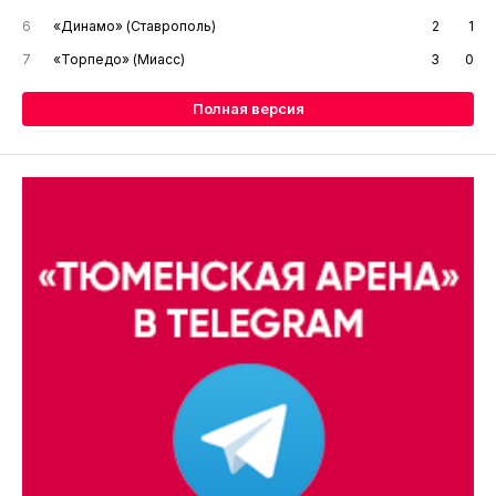
6
«Динамо» (Ставрополь)
2
1
7
«Торпедо» (Миасс)
3
0
Полная версия