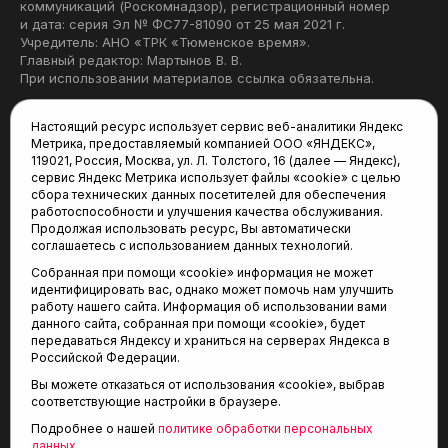
коммуникаций (Роскомнадзор), регистрационный номер
и дата: серия Эл № ФС77-81090 от 25 мая 2021 г.
Учредитель: АНО «ТРК «Тюменское время».
Главный редактор: Мартынов В. В.
При использовании материалов ссылка обязательна.
Политика конфиденциальности
Настоящий ресурс использует сервис веб-аналитики Яндекс
Метрика, предоставляемый компанией ООО «ЯНДЕКС»,
Редакция:
119021, Россия, Москва, ул. Л. Толстого, 16 (далее — Яндекс),
сервис Яндекс Метрика использует файлы «cookie» с целью
625035, Тюмень, пр. Геологоразведчиков, 28А
сбора технических данных посетителей для обеспечения
(3452) 68-22-28
работоспособности и улучшения качества обслуживания.
tum-arena@mail.ru
Продолжая использовать ресурс, Вы автоматически
соглашаетесь с использованием данных технологий.
Отдел продаж:
Собранная при помощи «cookie» информация не может
(3452) 68-89-78
идентифицировать вас, однако может помочь нам улучшить
kotovaev@sibinformburo.ru
работу нашего сайта. Информация об использовании вами
данного сайта, собранная при помощи «cookie», будет
передаваться Яндексу и храниться на серверах Яндекса в
Российской Федерации.
Вы можете отказаться от использования «cookie», выбрав
соответствующие настройки в браузере.
Подробнее о нашей
политике обработки персональных
© 2001-2026 Агентство спортивных новостей
данных
.