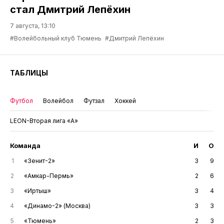
стал Дмитрий Лепёхин
7 августа, 13:10
#Волейбольный клуб Тюмень
#Дмитрий Лепёхин
ТАБЛИЦЫ
Футбол
Волейбол
Футзал
Хоккей
LEON-Вторая лига «А»
Команда
И
О
1
«Зенит-2»
3
9
2
«Амкар-Пермь»
2
6
3
«Иртыш»
3
4
4
«Динамо-2» (Москва)
3
3
5
«Тюмень»
2
3