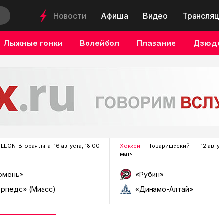
Новости
Афиша
Видео
Трансляц
Лыжные гонки
Волейбол
Плавание
Дзюд
LEON-Вторая лига
16 августа, 18:00
Хоккей
— Товарищеский
12 авг
матч
юмень»
«Рубин»
орпедо» (Миасс)
«Динамо-Алтай»