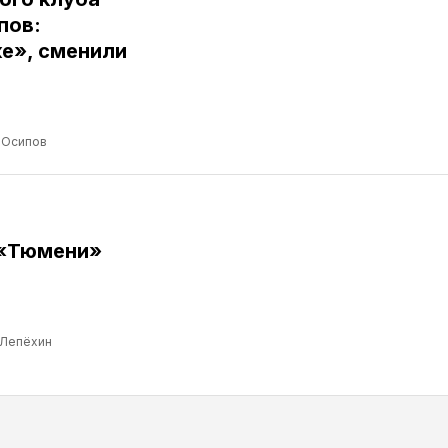
пов:
е», сменили
 Осипов
 «Тюмени»
 Лепёхин