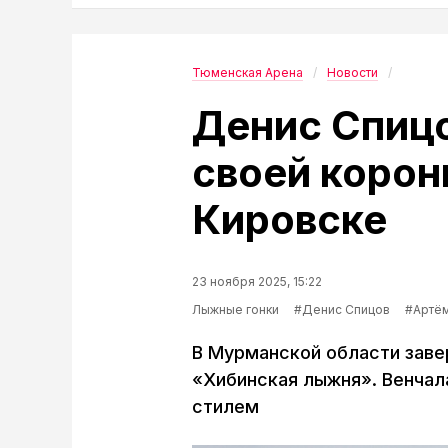
Тюменская Арена
Новости
Денис Спицо
своей корон
Кировске
23 ноября 2025, 15:22
Лыжные гонки
#Денис Спицов
#Артё
В Мурманской области заве
«Хибинская лыжня». Венчал
стилем