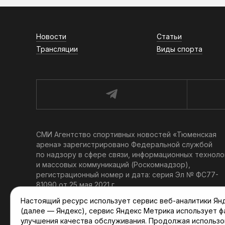
Новости
Статьи
Трансляции
Виды спорта
СМИ Агентство спортивных новостей «Тюменская
арена» зарегистрировано Федеральной службой
по надзору в сфере связи, информационных техноло
и массовых коммуникаций (Роскомнадзор),
регистрационный номер и дата: серия Эл № ФС77-
81090 от 25 мая 2021 г.
Учредитель: АНО «ТРК «Тюменское время».
Настоящий ресурс использует сервис веб-аналитики Янде
Главный редактор: Мартынов В. В.
(далее — Яндекс), сервис Яндекс Метрика использует 
При использовании материалов ссылка обязательна.
улучшения качества обслуживания. Продолжая использо