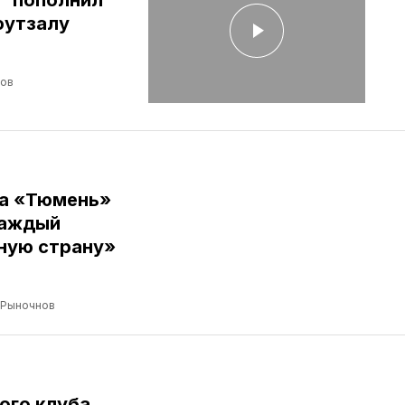
" пополнил
футзалу
лов
ба «Тюмень»
Каждый
ную страну»
 Рыночнов
ого клуба