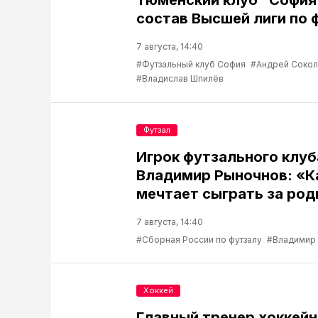
Тюменский клуб "София
состав Высшей лиги по 
7 августа, 14:40
#Футзальный клуб София
#Андрей Соко
#Владислав Шпилёв
Футзал
Игрок футзального клу
Владимир Рыночнов: «
мечтает сыграть за род
7 августа, 14:40
#Сборная России по футзалу
#Владимир
Хоккей
Главный тренер хоккейн