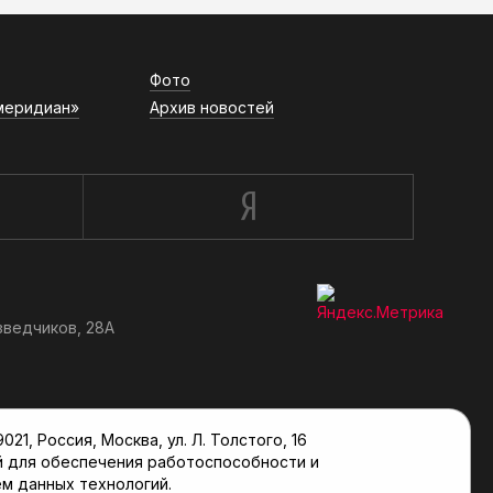
Фото
меридиан»
Архив новостей
зведчиков, 28А
, Россия, Москва, ул. Л. Толстого, 16
й для обеспечения работоспособности и
м данных технологий.