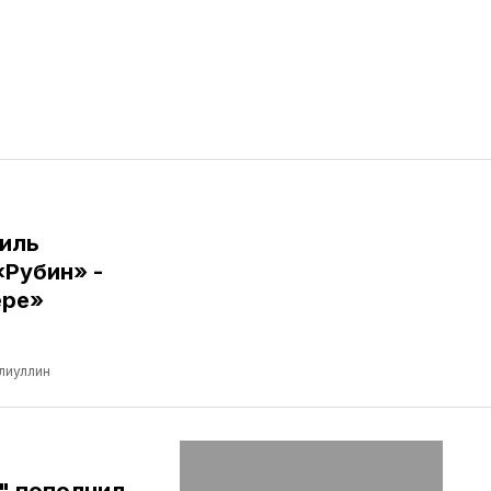
иль
«Рубин» -
ере»
лиуллин