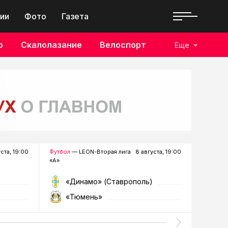
ии
Фото
Газета
о
Скалолазание
Велоспорт
Еще
уста, 19:00
Футбол
— LEON-Вторая лига
8 августа, 19:00
Хоккей
—
«А»
«Динамо» (Ставрополь)
«Р
«Тюмень»
«Г