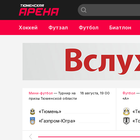
Хоккей
Футзал
Футбол
Биатлон
Бокс
Мини-футбол
— Турнир на
18 августа, 19:00
Футбол
— 
призы Тюменской области
«А»
«Тюмень»
«Т
«Газпром-Югра»
«Т