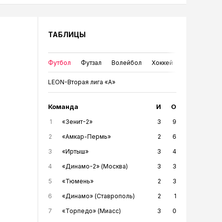
ТАБЛИЦЫ
Футбол
Футзал
Волейбол
Хоккей
LEON-Вторая лига «А»
Команда
И
О
1
«Зенит-2»
3
9
2
«Амкар-Пермь»
2
6
3
«Иртыш»
3
4
4
«Динамо-2» (Москва)
3
3
5
«Тюмень»
2
3
6
«Динамо» (Ставрополь)
2
1
7
«Торпедо» (Миасс)
3
0