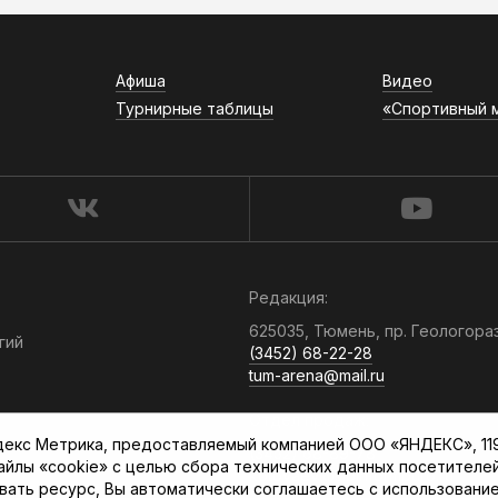
Афиша
Видео
Турнирные таблицы
«Спортивный 
Редакция:
625035, Тюмень, пр. Геологора
гий
(3452) 68-22-28
tum-arena@mail.ru
Отдел продаж:
кс Метрика, предоставляемый компанией ООО «ЯНДЕКС», 119021
(3452) 68-89-78
файлы «cookie» с целью сбора технических данных посетителе
kotovaev@sibinformburo.ru
вать ресурс, Вы автоматически соглашаетесь с использование