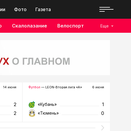
ии
Фото
Газета
о
Скалолазание
Велоспорт
Еще
14 июня
Футбол
— LEON-Вторая лига «А»
6 июня
Футзал
—
2
1
«Кубань»
«Т
2
0
«Тюмень»
«У