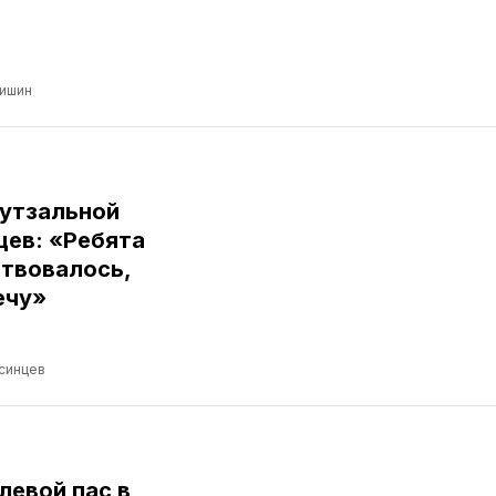
ришин
футзальной
цев: «Ребята
ствовалось,
ечу»
синцев
левой пас в