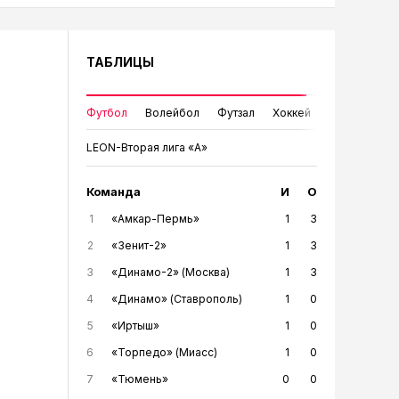
ТАБЛИЦЫ
Футбол
Волейбол
Футзал
Хоккей
LEON-Вторая лига «А»
Команда
И
О
1
«Амкар-Пермь»
1
3
2
«Зенит-2»
1
3
3
«Динамо-2» (Москва)
1
3
4
«Динамо» (Ставрополь)
1
0
5
«Иртыш»
1
0
6
«Торпедо» (Миасс)
1
0
7
«Тюмень»
0
0