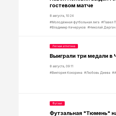
гостевом матче
8 августа, 10:24
#Молодёжная футбольная лига
#Павел 
#Владимир Кечеруков
#Николай Дергач
Легкая атлетика
Выиграли три медали в 
8 августа, 09:11
#Виктория Кокорина
#Любовь Диева
#А
Футзал
Футзальная "Тюмень" н