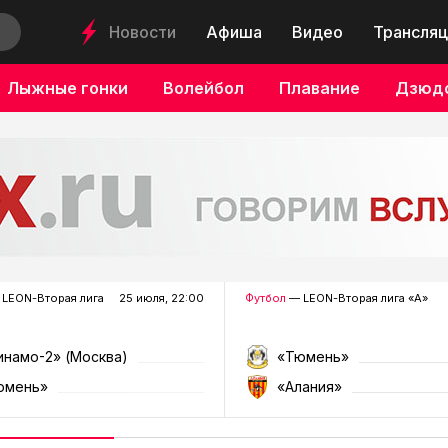
Новости
Афиша
Видео
Трансляц
Лыжные гонки
Волейбол
Плавание
Дзюд
LEON-Вторая лига
25 июля, 22:00
Футбол
— LEON-Вторая лига «А»
инамо-2» (Москва)
«Тюмень»
юмень»
«Алания»