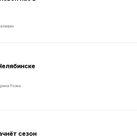
Пелевин
Челябинске
рина Розна
ачнёт сезон