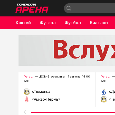
Хоккей
Футзал
Футбол
Биатлон
Бокс
Футбол
— LEON-Вторая лига
1 августа, 14:00
Футбол
— 
«А»
«А»
«Тюмень»
«Д
«Амкар-Пермь»
«Т