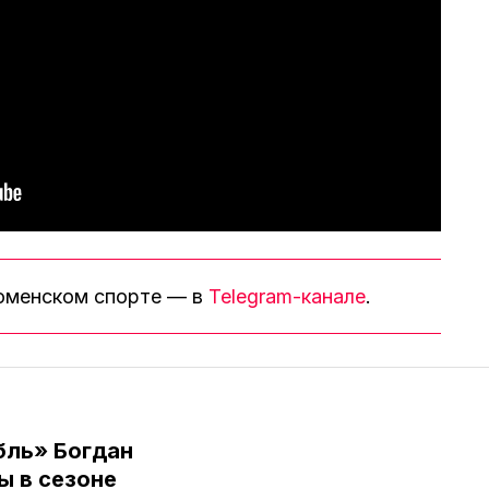
тюменском спорте — в
Telegram-канале
.
бль» Богдан
ы в сезоне