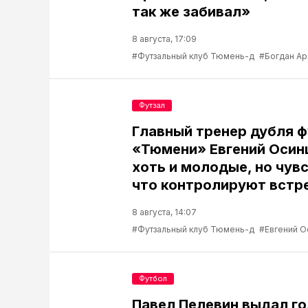
так же забивал»
8 августа, 17:09
#Футзальный клуб Тюмень-д
#Богдан А
Футзал
Главный тренер дубля 
«Тюмени» Евгений Осин
хоть и молодые, но чув
что контролируют встр
8 августа, 14:07
#Футзальный клуб Тюмень-д
#Евгений О
Футбол
Павел Пелевин выдал го