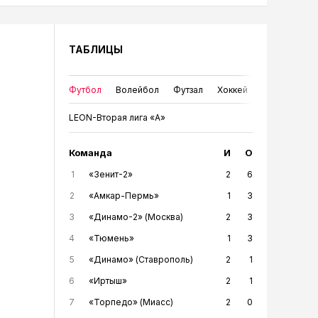
ТАБЛИЦЫ
Футбол
Волейбол
Футзал
Хоккей
LEON-Вторая лига «А»
Команда
И
О
1
«Зенит-2»
2
6
2
«Амкар-Пермь»
1
3
3
«Динамо-2» (Москва)
2
3
4
«Тюмень»
1
3
5
«Динамо» (Ставрополь)
2
1
6
«Иртыш»
2
1
7
«Торпедо» (Миасс)
2
0