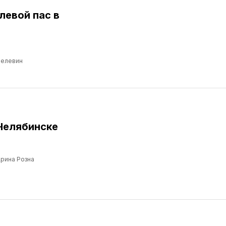
левой пас в
Пелевин
Челябинске
рина Розна