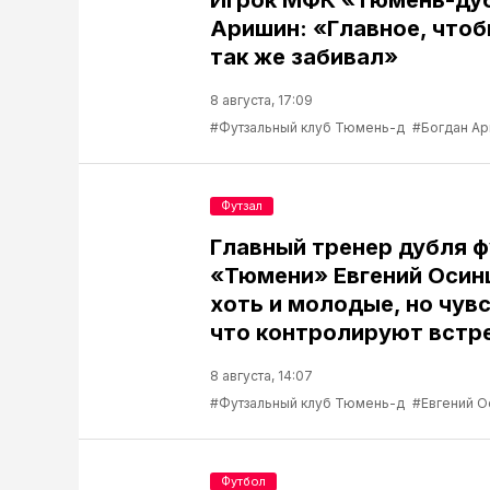
Игрок МФК «Тюмень-ду
Аришин: «Главное, чтоб
так же забивал»
8 августа, 17:09
#Футзальный клуб Тюмень-д
#Богдан А
Футзал
Главный тренер дубля 
«Тюмени» Евгений Осин
хоть и молодые, но чув
что контролируют встр
8 августа, 14:07
#Футзальный клуб Тюмень-д
#Евгений О
Футбол