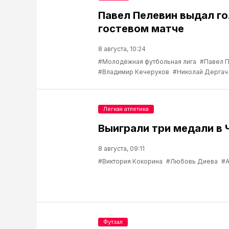
Павел Пелевин выдал го
гостевом матче
8 августа, 10:24
#Молодёжная футбольная лига
#Павел 
#Владимир Кечеруков
#Николай Дергач
Легкая атлетика
Выиграли три медали в 
8 августа, 09:11
#Виктория Кокорина
#Любовь Диева
#А
Футзал