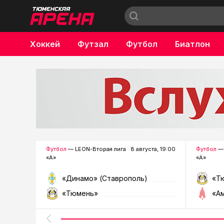
Хоккей
Футзал
Футбол
Биатлон
Бокс
Футбол
— LEON-Вторая лига
8 августа, 19:00
Футбол
— 
«А»
«А»
«Динамо» (Ставрополь)
«Т
«Тюмень»
«А