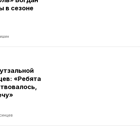
бль» Богдан
ы в сезоне
ришин
футзальной
цев: «Ребята
ствовалось,
ечу»
синцев