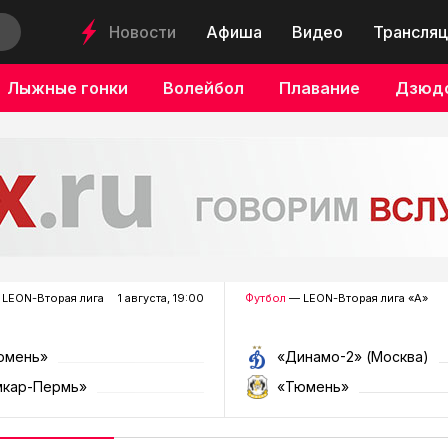
Новости
Афиша
Видео
Трансляц
Лыжные гонки
Волейбол
Плавание
Дзюд
LEON-Вторая лига
1 августа, 19:00
Футбол
— LEON-Вторая лига «А»
юмень»
«Динамо-2» (Москва)
мкар-Пермь»
«Тюмень»