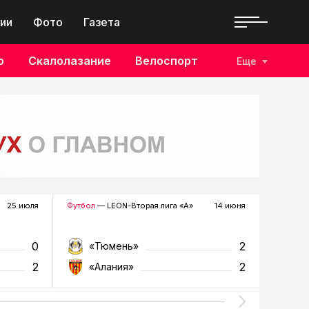
ии
Фото
Газета
о
Скалолазание
Велоспорт
Еще
25 июля
Футбол
— LEON-Вторая лига «А»
14 июня
Футбол
—
0
2
«Тюмень»
«К
2
2
«Алания»
«Т