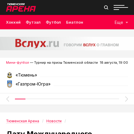
Хоккей
Футзал
Футбол
Биатлон
Еще
Лыжные гонки
Волейбол
Плавание
Дзюдо
Скалолазание
Велоспорт
Бокс
Мини-футбол
— Турнир на призы Тюменской области
18 августа, 19:00
«Тюмень»
«Газпром-Югра»
Тюменская Арена
Новости
Дату Международного