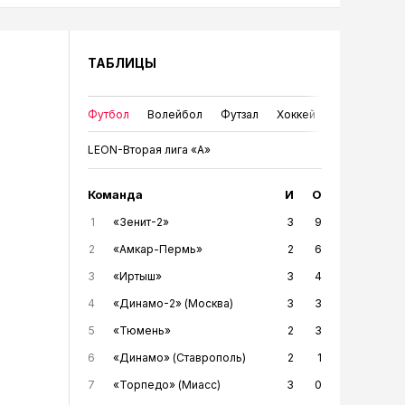
ТАБЛИЦЫ
Футбол
Волейбол
Футзал
Хоккей
LEON-Вторая лига «А»
Команда
И
О
1
«Зенит-2»
3
9
2
«Амкар-Пермь»
2
6
3
«Иртыш»
3
4
4
«Динамо-2» (Москва)
3
3
5
«Тюмень»
2
3
6
«Динамо» (Ставрополь)
2
1
7
«Торпедо» (Миасс)
3
0