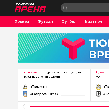
Хоккей
Футзал
Футбол
Биатлон
Бокс
Мини-футбол
— Турнир на
18 августа, 19:00
Футбол
— 
призы Тюменской области
«А»
«Тюмень»
«Т
«Газпром-Югра»
«Т