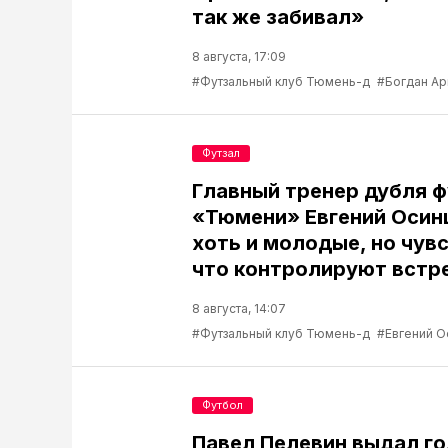
так же забивал»
8 августа, 17:09
#Футзальный клуб Тюмень-д
#Богдан А
Футзал
Главный тренер дубля 
«Тюмени» Евгений Осин
хоть и молодые, но чув
что контролируют встр
8 августа, 14:07
#Футзальный клуб Тюмень-д
#Евгений О
Футбол
Павел Пелевин выдал го