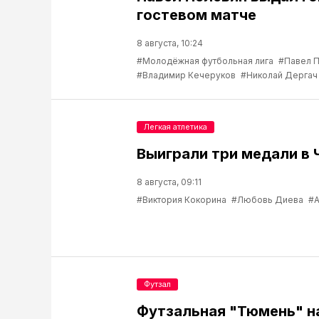
гостевом матче
8 августа, 10:24
#Молодёжная футбольная лига
#Павел 
#Владимир Кечеруков
#Николай Дергач
Легкая атлетика
Выиграли три медали в 
8 августа, 09:11
#Виктория Кокорина
#Любовь Диева
#А
Футзал
Футзальная "Тюмень" н