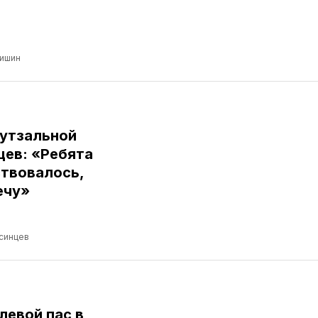
ришин
футзальной
цев: «Ребята
ствовалось,
ечу»
синцев
левой пас в