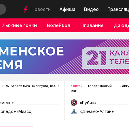
Новости
Афиша
Видео
Трансляц
Лыжные гонки
Волейбол
Плавание
Дзюд
LEON-Вторая лига
16 августа, 18:00
Хоккей
— Товарищеский
12 авг
матч
юмень»
«Рубин»
орпедо» (Миасс)
«Динамо-Алтай»