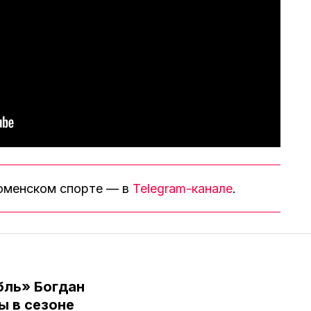
тюменском спорте — в
Telegram-канале
.
бль» Богдан
ы в сезоне