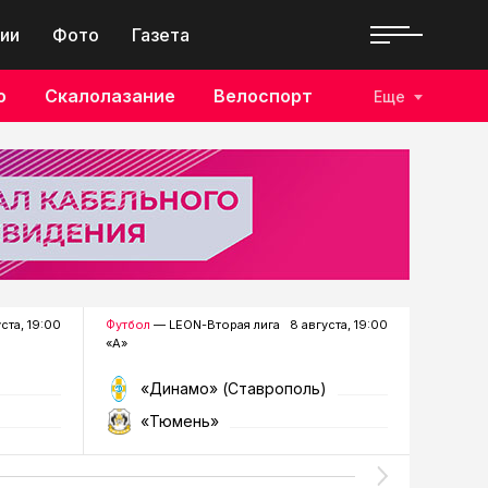
ии
Фото
Газета
о
Скалолазание
Велоспорт
Еще
уста, 19:00
Футбол
— LEON-Вторая лига
8 августа, 19:00
Хоккей
—
«А»
«Динамо» (Ставрополь)
«Р
«Тюмень»
«Г