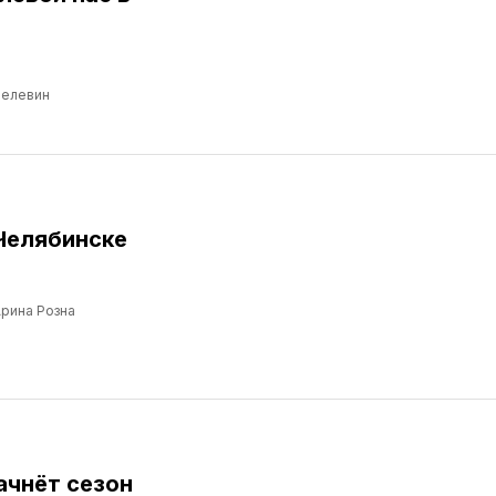
Пелевин
Челябинске
рина Розна
ачнёт сезон