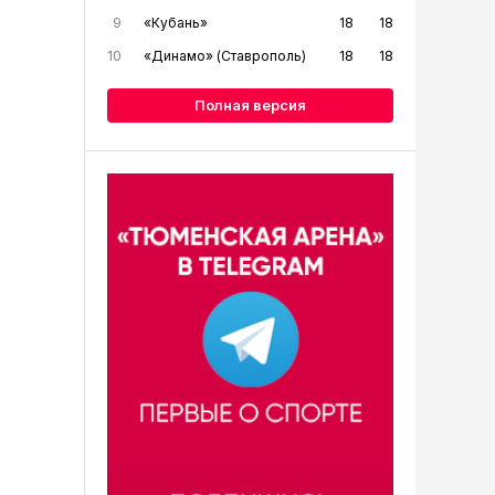
9
«Кубань»
18
18
10
«Динамо» (Ставрополь)
18
18
Полная версия