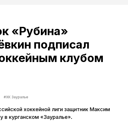
ок «Рубина»
ёвкин подписал
хоккейным клубом
#ХК Зауралье
ссийской хоккейной лиги защитник Максим
у в курганском «Зауралье».