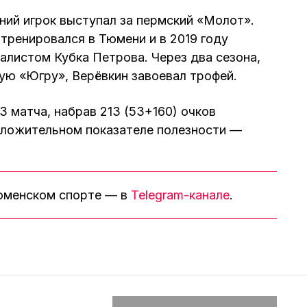
ий игрок выступал за пермский «Молот».
тренировался в Тюмени и в 2019 году
налистом Кубка Петрова. Через два сезона,
ую «Югру», Верёвкин завоевал трофей.
3 матча, набрав 213 (53+160) очков
оложительном показателе полезности —
тюменском спорте — в
Telegram-канале
.