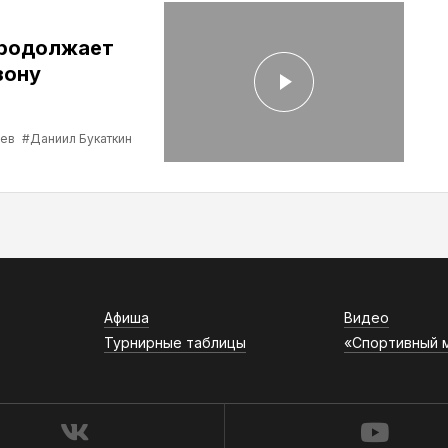
продолжает
зону
ев
#Даниил Букаткин
Афиша
Видео
Турнирные таблицы
«Спортивный 