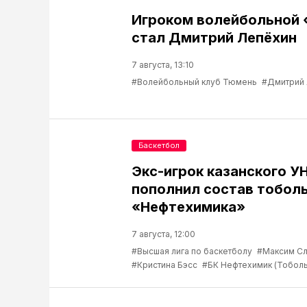
Игроком волейбольной
стал Дмитрий Лепёхин
7 августа, 13:10
#Волейбольный клуб Тюмень
#Дмитрий
Баскетбол
Экс-игрок казанского У
пополнил состав тобол
«Нефтехимика»
7 августа, 12:00
#Высшая лига по баскетболу
#Максим С
#Кристина Бэсс
#БК Нефтехимик (Тоболь