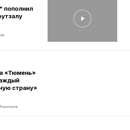
" пополнил
футзалу
лов
ба «Тюмень»
Каждый
ную страну»
 Рыночнов