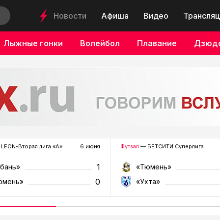
Новости
Афиша
Видео
Трансляц
Лыжные гонки
Волейбол
Плавание
Дзюд
LEON-Вторая лига «А»
6 июня
Футзал
— БЕТСИТИ Суперлига
1
убань»
«Тюмень»
0
юмень»
«Ухта»