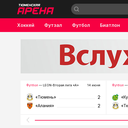
Хоккей
Футзал
Футбол
Биатлон
Бокс
Футбол
— LEON-Вторая лига «А»
14 июня
Футбол
— 
2
«Тюмень»
«К
2
«Алания»
«Т