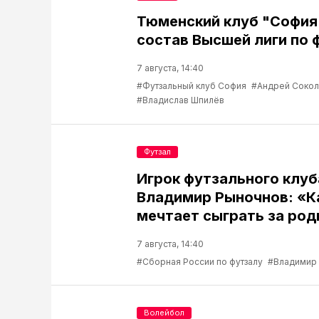
Тюменский клуб "София
состав Высшей лиги по 
7 августа, 14:40
#Футзальный клуб София
#Андрей Соко
#Владислав Шпилёв
Футзал
Игрок футзального клу
Владимир Рыночнов: «
мечтает сыграть за род
7 августа, 14:40
#Сборная России по футзалу
#Владимир
Волейбол