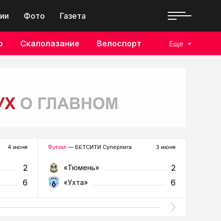
ии
Фото
Газета
о
Скалолазание
Велоспорт
Еще
4 июня
Футзал
— БЕТСИТИ Суперлига
3 июня
Футзал
—
2
2
«Тюмень»
«У
6
6
«Ухта»
«Т