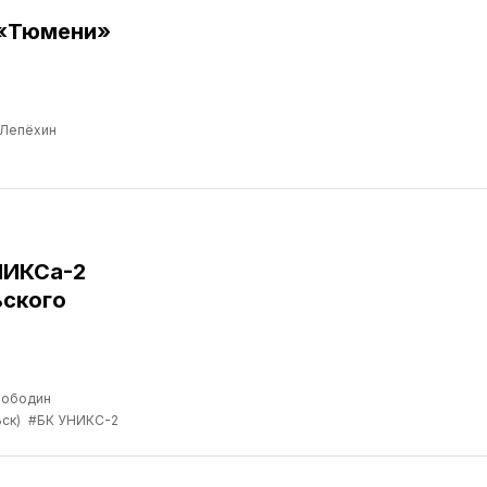
 «Тюмени»
 Лепёхин
НИКСа-2
ьского
лободин
ск)
#БК УНИКС-2