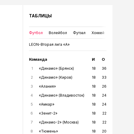
ТАБЛИЦЫ
Футбол
Волейбол
Футзал
Хоккей
LEON-Вторая лига «А»
Команда
И
О
1
«Динамо» (Брянск)
18
36
2
«Динамо» (Киров)
18
33
3
«Алания»
18
26
4
«Динамо» (Владивосток)
18
24
5
«Амкар»
18
24
6
«Зенит-2»
18
22
7
«Динамо-2» (Москва)
18
22
8
«Тюмень»
18
20