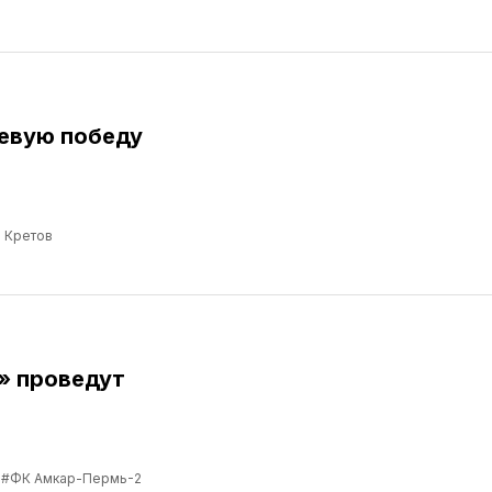
евую победу
 Кретов
» проведут
#ФК Амкар-Пермь-2