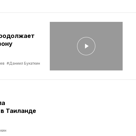
продолжает
зону
ев
#Даниил Букаткин
ла
в Таиланде
кин