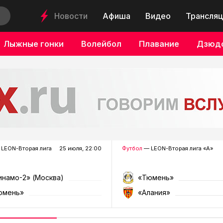
Новости
Афиша
Видео
Трансляц
Лыжные гонки
Волейбол
Плавание
Дзюд
LEON-Вторая лига
25 июля, 22:00
Футбол
— LEON-Вторая лига «А»
инамо-2» (Москва)
«Тюмень»
юмень»
«Алания»