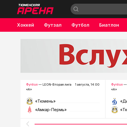
Хоккей
Футзал
Футбол
Биатлон
Бокс
Футбол
— LEON-Вторая лига
1 августа, 14:00
Футбол
— 
«А»
«А»
«Тюмень»
«Д
«Амкар-Пермь»
«Т