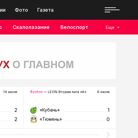
ии
Фото
Газета
о
Скалолазание
Велоспорт
Еще
14 июня
Футбол
— LEON-Вторая лига «А»
6 июня
Футзал
—
2
1
«Кубань»
«Т
2
0
«Тюмень»
«У