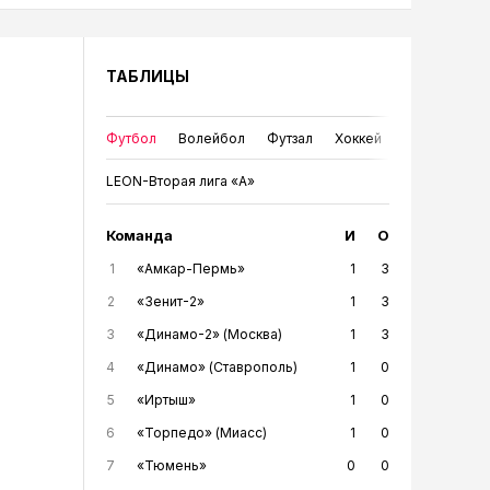
ТАБЛИЦЫ
Футбол
Волейбол
Футзал
Хоккей
LEON-Вторая лига «А»
Команда
И
О
1
«Амкар-Пермь»
1
3
2
«Зенит-2»
1
3
3
«Динамо-2» (Москва)
1
3
4
«Динамо» (Ставрополь)
1
0
5
«Иртыш»
1
0
6
«Торпедо» (Миасс)
1
0
7
«Тюмень»
0
0