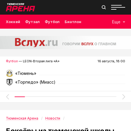
Хоккей
Футзал
Футбол
Биатлон
Еще
Лыжные гонки
Волейбол
Плавание
Дзюдо
Скалолазание
Велоспорт
Бокс
Футбол
— LEON-Вторая лига «А»
16 августа, 18:00
«Тюмень»
«Торпедо» (Миасс)
Тюменская Арена
Новости
Боксёры из тюменской школы