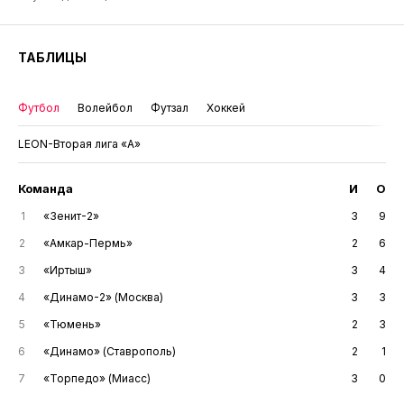
ТАБЛИЦЫ
Футбол
Волейбол
Футзал
Хоккей
LEON-Вторая лига «А»
Команда
И
О
1
«Зенит-2»
3
9
2
«Амкар-Пермь»
2
6
3
«Иртыш»
3
4
4
«Динамо-2» (Москва)
3
3
5
«Тюмень»
2
3
6
«Динамо» (Ставрополь)
2
1
7
«Торпедо» (Миасс)
3
0