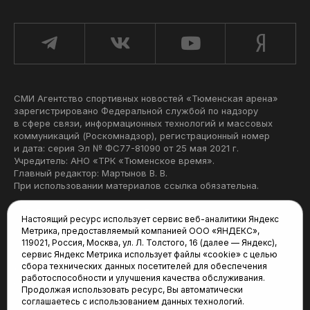
СМИ Агентство спортивных новостей «Тюменская арена»
зарегистрировано Федеральной службой по надзору
в сфере связи, информационных технологий и массовых
коммуникаций (Роскомнадзор), регистрационный номер
и дата: серия Эл № ФС77-81090 от 25 мая 2021 г.
Учредитель: АНО «ТРК «Тюменское время».
Главный редактор: Мартынов В. В.
При использовании материалов ссылка обязательна.
Политика конфиденциальности
Настоящий ресурс использует сервис веб-аналитики Яндекс
Метрика, предоставляемый компанией ООО «ЯНДЕКС»,
Редакция:
119021, Россия, Москва, ул. Л. Толстого, 16 (далее — Яндекс),
сервис Яндекс Метрика использует файлы «cookie» с целью
625035, Тюмень, пр. Геологоразведчиков, 28А
сбора технических данных посетителей для обеспечения
(3452) 68-22-28
работоспособности и улучшения качества обслуживания.
tum-arena@mail.ru
Продолжая использовать ресурс, Вы автоматически
соглашаетесь с использованием данных технологий.
Отдел продаж: