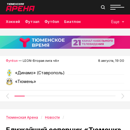
Хоккей
Футзал
Футбол
Биатлон
Еще
Лыжные гонки
Волейбол
Плавание
Дзюдо
Скалолазание
Велоспорт
Бокс
Футбол
— LEON-Вторая лига «А»
8 августа, 19:00
«Динамо» (Ставрополь)
«Тюмень»
Тюменская Арена
Новости
Ближайший соперник «Тюмени»