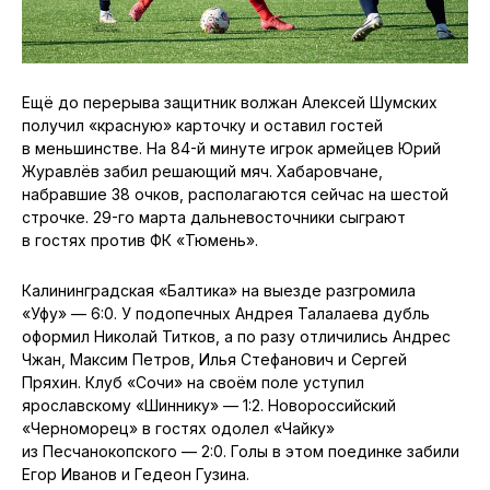
Ещё до перерыва защитник волжан Алексей Шумских
получил «красную» карточку и оставил гостей
в меньшинстве. На 84-й минуте игрок армейцев Юрий
Журавлёв забил решающий мяч. Хабаровчане,
набравшие 38 очков, располагаются сейчас на шестой
строчке. 29-го марта дальневосточники сыграют
в гостях против ФК «Тюмень».
Калининградская «Балтика» на выезде разгромила
«Уфу» — 6:0. У подопечных Андрея Талалаева дубль
оформил Николай Титков, а по разу отличились Андрес
Чжан, Максим Петров, Илья Стефанович и Сергей
Пряхин. Клуб «Сочи» на своём поле уступил
ярославскому «Шиннику» — 1:2. Новороссийский
«Черноморец» в гостях одолел «Чайку»
из Песчанокопского — 2:0. Голы в этом поединке забили
Егор Иванов и Гедеон Гузина.