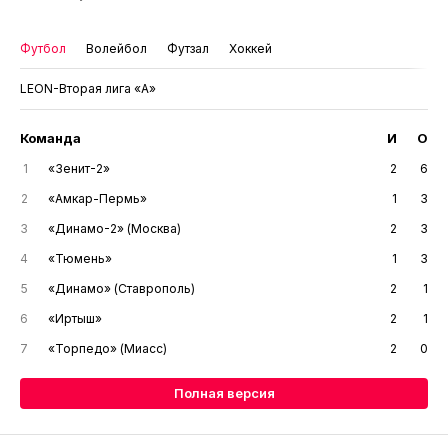
Футбол
Волейбол
Футзал
Хоккей
LEON-Вторая лига «А»
Команда
И
О
1
«Зенит-2»
2
6
2
«Амкар-Пермь»
1
3
3
«Динамо-2» (Москва)
2
3
4
«Тюмень»
1
3
5
«Динамо» (Ставрополь)
2
1
6
«Иртыш»
2
1
7
«Торпедо» (Миасс)
2
0
Полная версия