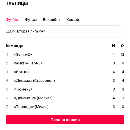
ТАБЛИЦЫ
Футбол
Футзал
Волейбол
Хоккей
LEON-Вторая лига «А»
Команда
И
О
1
«Зенит-2»
4
12
2
«Амкар-Пермь»
3
9
3
«Иртыш»
4
4
4
«Динамо» (Ставрополь)
3
4
5
«Тюмень»
3
3
6
«Динамо-2» (Москва)
4
3
7
«Торпедо» (Миасс)
3
0
Полная версия