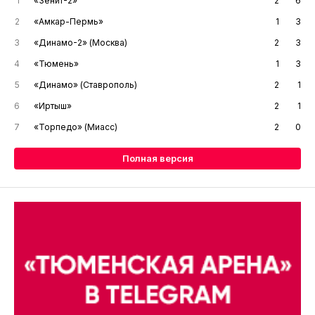
1
«Зенит-2»
2
6
2
«Амкар-Пермь»
1
3
3
«Динамо-2» (Москва)
2
3
4
«Тюмень»
1
3
5
«Динамо» (Ставрополь)
2
1
6
«Иртыш»
2
1
7
«Торпедо» (Миасс)
2
0
Полная версия