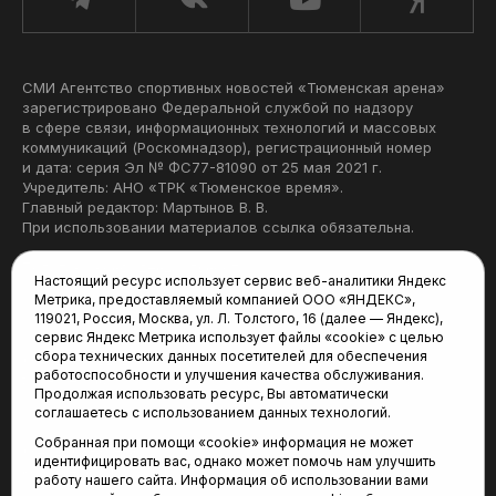
СМИ Агентство спортивных новостей «Тюменская арена»
зарегистрировано Федеральной службой по надзору
в сфере связи, информационных технологий и массовых
коммуникаций (Роскомнадзор), регистрационный номер
и дата: серия Эл № ФС77-81090 от 25 мая 2021 г.
Учредитель: АНО «ТРК «Тюменское время».
Главный редактор: Мартынов В. В.
При использовании материалов ссылка обязательна.
Политика конфиденциальности
Настоящий ресурс использует сервис веб-аналитики Яндекс
Метрика, предоставляемый компанией ООО «ЯНДЕКС»,
Редакция:
119021, Россия, Москва, ул. Л. Толстого, 16 (далее — Яндекс),
сервис Яндекс Метрика использует файлы «cookie» с целью
625035, Тюмень, пр. Геологоразведчиков, 28А
сбора технических данных посетителей для обеспечения
(3452) 68-22-28
работоспособности и улучшения качества обслуживания.
tum-arena@mail.ru
Продолжая использовать ресурс, Вы автоматически
соглашаетесь с использованием данных технологий.
Отдел продаж:
Собранная при помощи «cookie» информация не может
(3452) 68-89-78
идентифицировать вас, однако может помочь нам улучшить
kotovaev@sibinformburo.ru
работу нашего сайта. Информация об использовании вами