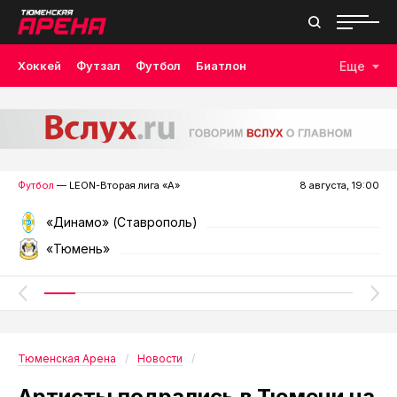
Хоккей
Футзал
Футбол
Биатлон
Еще
Лыжные гонки
Волейбол
Плавание
Дзюдо
Скалолазание
Велоспорт
Бокс
Футбол
— LEON-Вторая лига «А»
8 августа, 19:00
«Динамо» (Ставрополь)
«Тюмень»
Тюменская Арена
Новости
Артисты подрались в Тюмени на