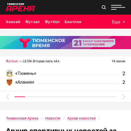
Хоккей
Футзал
Футбол
Биатлон
Еще
Лыжные гонки
Волейбол
Плавание
Дзюдо
Скалолазание
Велоспорт
Бокс
Футбол
— LEON-Вторая лига «А»
14 июня
2
«Тюмень»
2
«Алания»
Тюменская Арена
Новости
Архив новостей
Архив спортивных новостей за