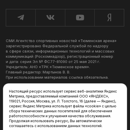
СМИ Агентство спортивных новостей «Тюменская арена»
зарегистрировано Федеральной службой по надзору
в сфере связи, информационных технологий и массовых
коммуникаций (Роскомнадзор), регистрационный номер
и дата: серия Эл № ФС77-81090 от 25 мая 2021 г.
Учредитель: АНО «ТРК «Тюменское время».
Главный редактор: Мартынов В. В.
При использовании материалов ссылка обязательна.
Политика конфиденциальности
Настоящий ресурс использует сервис веб-аналитики Яндекс
Метрика, предоставляемый компанией ООО «ЯНДЕКС»,
Редакция:
119021, Россия, Москва, ул. Л. Толстого, 16 (далее — Яндекс),
сервис Яндекс Метрика использует файлы «cookie» с целью
625035, Тюмень, пр. Геологоразведчиков, 28А
сбора технических данных посетителей для обеспечения
(3452) 68-22-28
работоспособности и улучшения качества обслуживания.
tum-arena@mail.ru
Продолжая использовать ресурс, Вы автоматически
соглашаетесь с использованием данных технологий.
Отдел продаж: