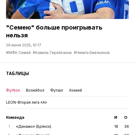
"Семею" больше проигрывать
нельзя
29 июня 2025, 10:17
#МФК Семей
#Камиль Герейханов
#Никита Емельянов
ТАБЛИЦЫ
Футбол
Волейбол
Футзал
Хоккей
LEON-Вторая лига «А»
Команда
И
О
1
«Динамо» (Брянск)
18
36