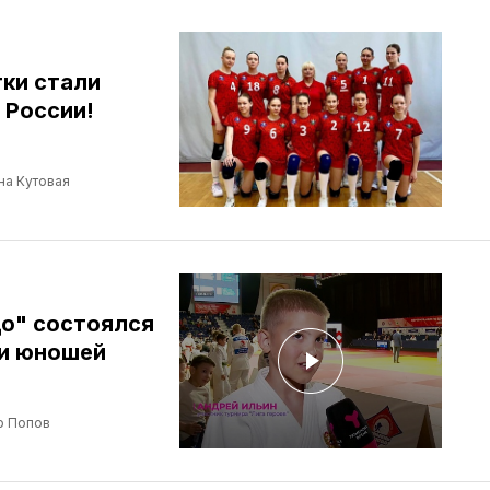
ки стали
 России!
на Кутовая
о" состоялся
и юношей
р Попов