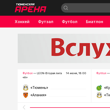
Хоккей
Футзал
Футбол
Биатлон
Бокс
Футбол
— LEON-Вторая лига
14 июня, 18:00
Футбол
— 
«А»
«Тюмень»
«К
«Алания»
«Т