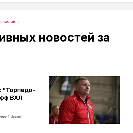
новостей
ивных новостей за
с "Торпедо-
офф ВХЛ
ексей Исаков