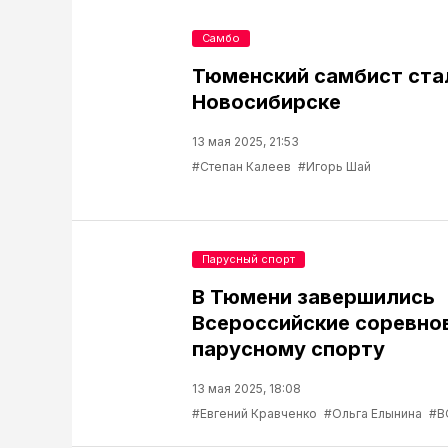
Самбо
Тюменский самбист ста
Новосибирске
13 мая 2025, 21:53
#Степан Калеев
#Игорь Шай
Парусный спорт
В Тюмени завершились
Всероссийские соревно
парусному спорту
13 мая 2025, 18:08
#Евгений Кравченко
#Ольга Елынина
#В