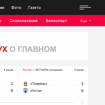
ии
Фото
Газета
о
Скалолазание
Велоспорт
Еще
4 июня
Футзал
— БЕТСИТИ Суперлига
3 июня
Футзал
—
2
2
«Тюмень»
«У
6
6
«Ухта»
«Т