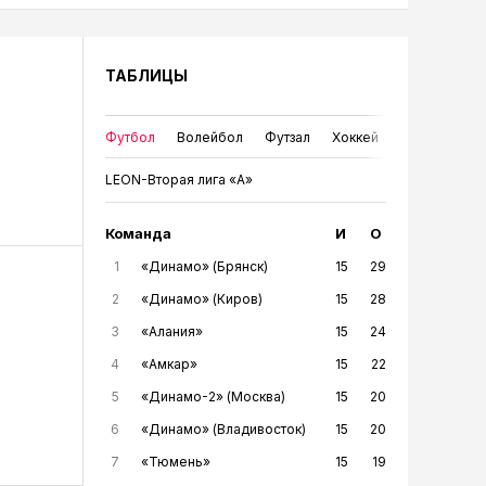
ТАБЛИЦЫ
Футбол
Волейбол
Футзал
Хоккей
LEON-Вторая лига «А»
Команда
И
О
1
«Динамо» (Брянск)
15
29
2
«Динамо» (Киров)
15
28
3
«Алания»
15
24
4
«Амкар»
15
22
5
«Динамо-2» (Москва)
15
20
6
«Динамо» (Владивосток)
15
20
7
«Тюмень»
15
19