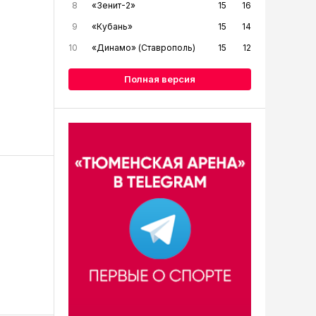
8
«Зенит-2»
15
16
9
«Кубань»
15
14
10
«Динамо» (Ставрополь)
15
12
Полная версия