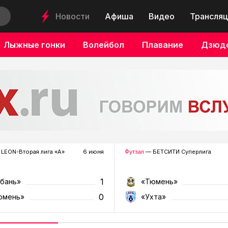
Новости
Афиша
Видео
Трансляц
Лыжные гонки
Волейбол
Плавание
Дзюд
LEON-Вторая лига «А»
6 июня
Футзал
— БЕТСИТИ Суперлига
1
убань»
«Тюмень»
0
юмень»
«Ухта»