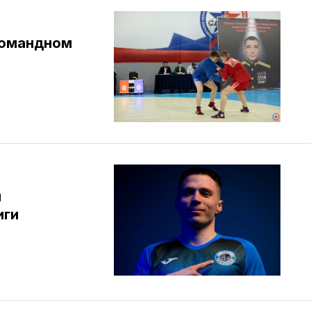
командном
л
иги