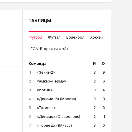
ТАБЛИЦЫ
Футбол
Футзал
Волейбол
Хоккей
LEON-Вторая лига «А»
Команда
И
О
1
«Зенит-2»
3
9
2
«Амкар-Пермь»
2
6
3
«Иртыш»
3
4
4
«Динамо-2» (Москва)
3
3
5
«Тюмень»
2
3
6
«Динамо» (Ставрополь)
2
1
7
«Торпедо» (Миасс)
3
0