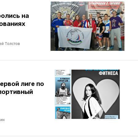
ролись на
ованиях
ей Толстов
ервой лиге по
портивный
бин