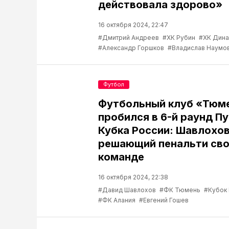
действовала здорово»
16 октября 2024, 22:47
#Дмитрий Андреев
#ХК Рубин
#ХК Дина
#Александр Горшков
#Владислав Наумо
Футбол
Футбольный клуб «Тюм
пробился в 6-й раунд П
Кубка России: Шавлохов
решающий пенальти св
команде
16 октября 2024, 22:38
#Давид Шавлохов
#ФК Тюмень
#Кубок 
#ФК Алания
#Евгений Гошев