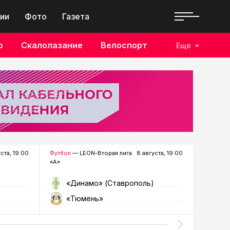
ии
Фото
Газета
о
Скалолазание
Велоспорт
Еще
уста, 19:00
Футбол
— LEON-Вторая лига
8 августа, 19:00
Хоккей
—
«А»
«Динамо» (Ставрополь)
«Р
«Тюмень»
«Г