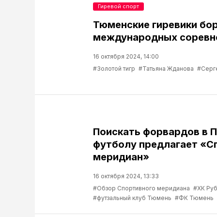
Гиревой спорт
Тюменские гиревики бо
международных соревн
16 октября 2024, 14:00
#Золотой тигр
#Татьяна Жданова
#Серг
Поискать форвардов в П
футболу предлагает «С
меридиан»
16 октября 2024, 13:33
#Обзор Спортивного меридиана
#ХК Ру
#футзальный клуб Тюмень
#ФК Тюмень