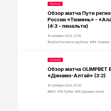
Футбол
Обзор матча Пути регио
России «Тюмень» - «Ала
(4:3 - пенальти)
16 октября 2024, 22:25
#Кубок России по футболу
#ФК Тюмень
Хоккей
Обзор матча OLIMPBET 
«Динамо-Алтай» (3:2)
16 октября 2024, 22:00
#ВХЛ
#ХК Рубин
#ХК Динамо-Алтай