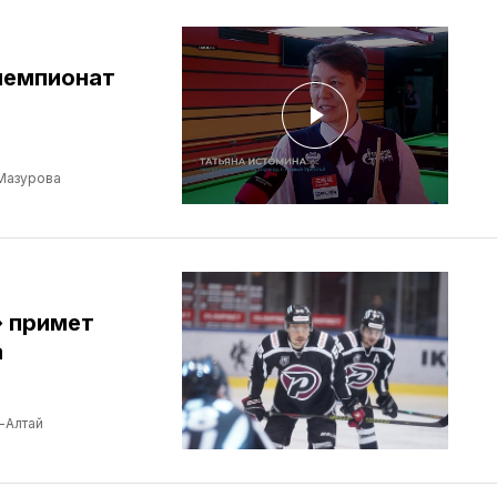
чемпионат
Мазурова
» примет
а
-Алтай