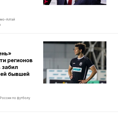
мо-Алтай
в
ень»
ути регионов
 забил
оей бывшей
России по футболу