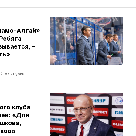
намо-Алтай»
Ребята
зывается, –
ть»
ай
#ХК Рубин
ого клуба
ев: «Для
ршкова,
икова