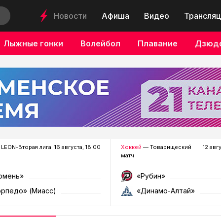
Новости
Афиша
Видео
Трансляц
Лыжные гонки
Волейбол
Плавание
Дзюд
LEON-Вторая лига
16 августа, 18:00
Хоккей
— Товарищеский
12 авг
матч
юмень»
«Рубин»
орпедо» (Миасс)
«Динамо-Алтай»