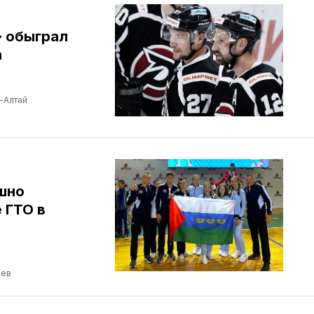
» обыграл
а
-Алтай
шно
 ГТО в
чев