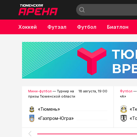
Хоккей
Футзал
Футбол
Биатлон
Бокс
Мини-футбол
— Турнир на
18 августа, 19:00
Футбол
— 
призы Тюменской области
«А»
«Тюмень»
«Т
«Газпром-Югра»
«Т