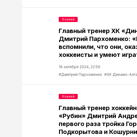
Хоккей
Главный тренер ХК «Ди
Дмитрий Пархоменко: «
вспомнили, что они, ока
хоккеисты и умеют игра
16 октября 2024, 22:59
#Дмитрий Пархоменко
#ХК Динамо-Алт
Хоккей
Главный тренер хоккейн
«Рубин» Дмитрий Андре
первого раза тройка Го
Подкорытова и Кошурн