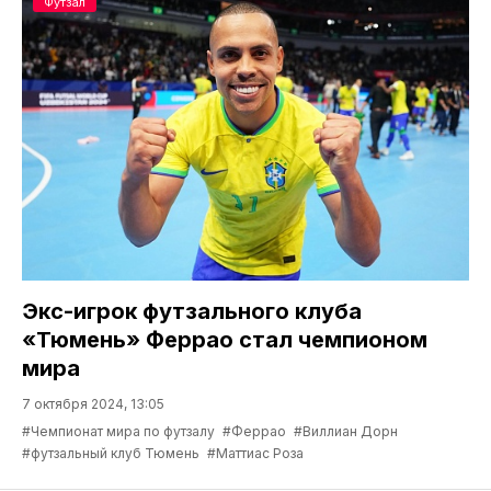
Футзал
Экс-игрок футзального клуба
«Тюмень» Феррао стал чемпионом
мира
7 октября 2024, 13:05
#Чемпионат мира по футзалу
#Феррао
#Виллиан Дорн
#футзальный клуб Тюмень
#Маттиас Роза