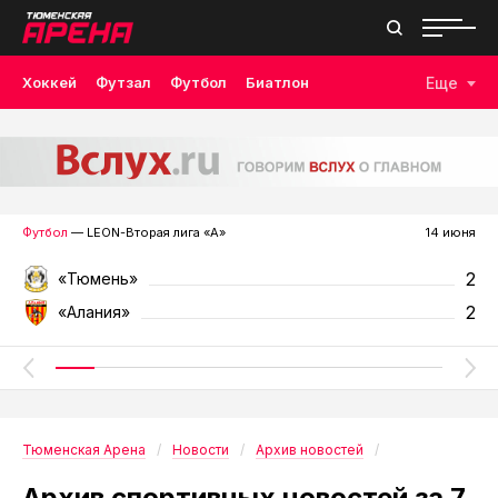
Хоккей
Футзал
Футбол
Биатлон
Еще
Лыжные гонки
Волейбол
Плавание
Дзюдо
Скалолазание
Велоспорт
Бокс
Футбол
— LEON-Вторая лига «А»
14 июня
2
«Тюмень»
2
«Алания»
Тюменская Арена
Новости
Архив новостей
Архив спортивных новостей за 7