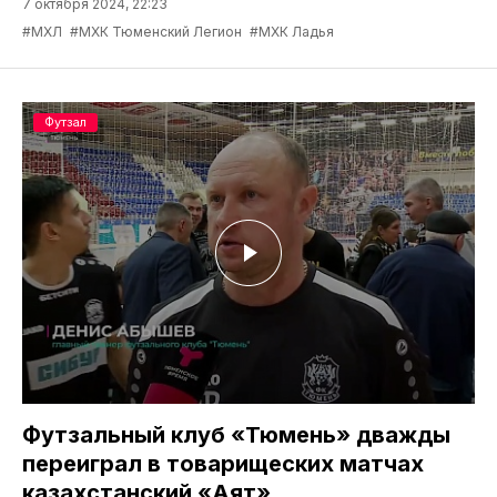
7 октября 2024, 22:23
#МХЛ
#МХК Тюменский Легион
#МХК Ладья
Футзал
Футзальный клуб «Тюмень» дважды
переиграл в товарищеских матчах
казахстанский «Аят»