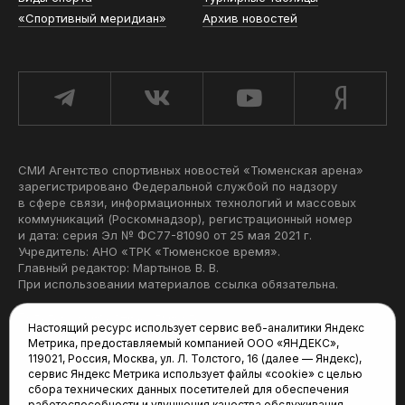
«Спортивный меридиан»
Архив новостей
СМИ Агентство спортивных новостей «Тюменская арена»
зарегистрировано Федеральной службой по надзору
в сфере связи, информационных технологий и массовых
коммуникаций (Роскомнадзор), регистрационный номер
и дата: серия Эл № ФС77-81090 от 25 мая 2021 г.
Учредитель: АНО «ТРК «Тюменское время».
Главный редактор: Мартынов В. В.
При использовании материалов ссылка обязательна.
Политика конфиденциальности
Настоящий ресурс использует сервис веб-аналитики Яндекс
Метрика, предоставляемый компанией ООО «ЯНДЕКС»,
Редакция:
119021, Россия, Москва, ул. Л. Толстого, 16 (далее — Яндекс),
сервис Яндекс Метрика использует файлы «cookie» с целью
625035, Тюмень, пр. Геологоразведчиков, 28А
сбора технических данных посетителей для обеспечения
(3452) 68-22-28
работоспособности и улучшения качества обслуживания.