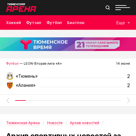
Хоккей
Футзал
Футбол
Биатлон
Еще
Лыжные гонки
Волейбол
Плавание
Дзюдо
Скалолазание
Велоспорт
Бокс
Футбол
— LEON-Вторая лига «А»
14 июня
2
«Тюмень»
2
«Алания»
Тюменская Арена
Новости
Архив новостей
Архив спортивных новостей за