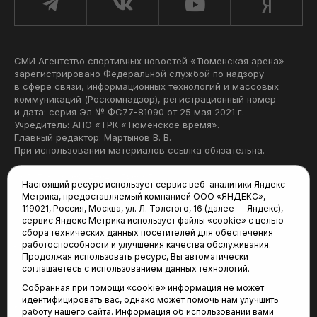
СМИ Агентство спортивных новостей «Тюменская арена»
зарегистрировано Федеральной службой по надзору
в сфере связи, информационных технологий и массовых
коммуникаций (Роскомнадзор), регистрационный номер
и дата: серия Эл № ФС77-81090 от 25 мая 2021 г.
Учредитель: АНО «ТРК «Тюменское время».
Главный редактор: Мартынов В. В.
При использовании материалов ссылка обязательна.
Политика конфиденциальности
Настоящий ресурс использует сервис веб-аналитики Яндекс
Метрика, предоставляемый компанией ООО «ЯНДЕКС»,
Редакция:
119021, Россия, Москва, ул. Л. Толстого, 16 (далее — Яндекс),
сервис Яндекс Метрика использует файлы «cookie» с целью
625035, Тюмень, пр. Геологоразведчиков, 28А
сбора технических данных посетителей для обеспечения
(3452) 68-22-28
работоспособности и улучшения качества обслуживания.
tum-arena@mail.ru
Продолжая использовать ресурс, Вы автоматически
соглашаетесь с использованием данных технологий.
Отдел продаж:
Собранная при помощи «cookie» информация не может
(3452) 68-89-78
идентифицировать вас, однако может помочь нам улучшить
kotovaev@sibinformburo.ru
работу нашего сайта. Информация об использовании вами