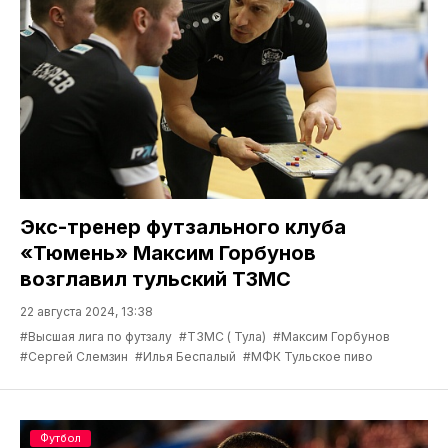
Экс-тренер футзального клуба
«Тюмень» Максим Горбунов
возглавил тульский ТЗМС
22 августа 2024, 13:38
#Высшая лига по футзалу
#ТЗМС ( Тула)
#Максим Горбунов
#Сергей Слемзин
#Илья Беспалый
#МФК Тульское пиво
Футбол