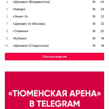
4
«Динамо» (Владивосток)
18
24
5
«Амкар»
18
24
6
«Зенит-2»
18
22
7
«Динамо-2» (Москва)
18
22
8
«Тюмень»
18
20
9
«Кубань»
18
18
10
«Динамо» (Ставрополь)
18
18
Полная версия