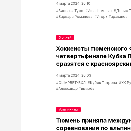
4 марта 2024, 20:10
#Битва на Туре
#Иван Шмонин
#Денис 
#Варвара Романова
#Игорь Тараканов
Хоккей
Хоккеисты тюменского 
четвертьфинале Кубка 
сразятся с красноярск
4 марта 2024, 20:03
#OLIMPBET-ВХЛ
#Кубок Петрова
#ХК Р
#Александр Тимирёв
Альпинизм
Тюмень приняла между
соревнования по альпи