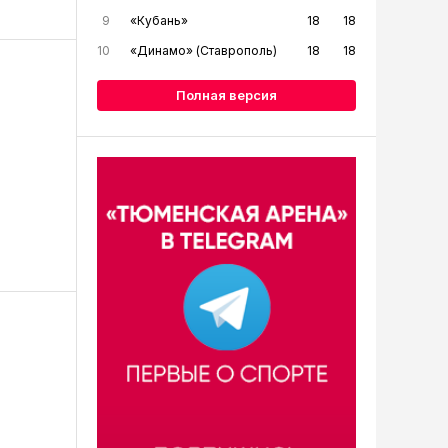
9
«Кубань»
18
18
10
«Динамо» (Ставрополь)
18
18
Полная версия