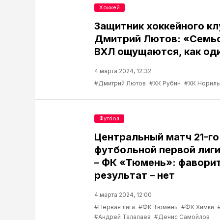
Хоккей
Защитник хоккейного кл
Дмитрий Лютов: «Семьс
ВХЛ ощущаются, как од
4 марта 2024, 12:32
#Дмитрий Лютов
#ХК Рубин
#ХК Нориль
Футбол
Центральный матч 21-го
футбольной первой лиг
– ФК «Тюмень»: фаворит
результат – нет
4 марта 2024, 12:00
#Первая лига
#ФК Тюмень
#ФК Химки
#Андрей Талалаев
#Денис Самойлов