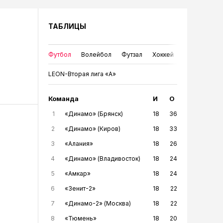
ТАБЛИЦЫ
Футбол
Волейбол
Футзал
Хоккей
LEON-Вторая лига «А»
Команда
И
О
1
«Динамо» (Брянск)
18
36
2
«Динамо» (Киров)
18
33
3
«Алания»
18
26
4
«Динамо» (Владивосток)
18
24
5
«Амкар»
18
24
6
«Зенит-2»
18
22
7
«Динамо-2» (Москва)
18
22
8
«Тюмень»
18
20