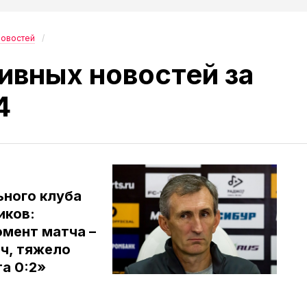
новостей
ивных новостей за
4
ьного клуба
иков:
омент матча –
ч, тяжело
та 0:2»