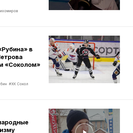
Тихомиров
«Рубина» в
Петрова
им «Соколом»
убин
#ХК Сокол
народные
низму