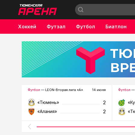
Хоккей
Футзал
Футбол
Биатлон
Бокс
Футбол
— LEON-Вторая лига «А»
14 июня
Футбол
— 
2
«Тюмень»
«К
2
«Алания»
«Т