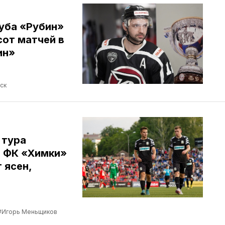
уба «Рубин»
от матчей в
ин»
ск
 тура
и ФК «Химки»
 ясен,
#Игорь Меньщиков