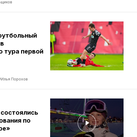
ьщиков
футбольный
 в
о тура первой
#Илья Порохов
 состоялись
ования по
ре»