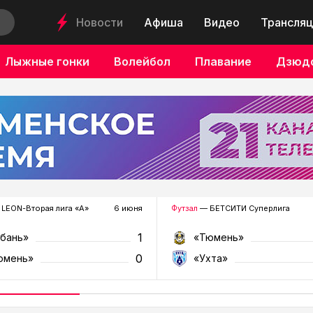
Новости
Афиша
Видео
Трансляц
Лыжные гонки
Волейбол
Плавание
Дзюд
LEON-Вторая лига «А»
6 июня
Футзал
— БЕТСИТИ Суперлига
1
убань»
«Тюмень»
0
юмень»
«Ухта»