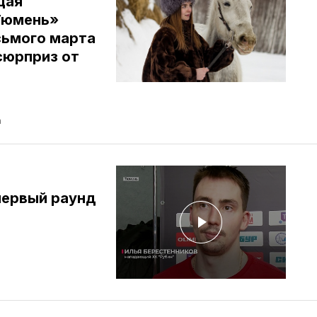
щая
Тюмень»
сьмого марта
сюрприз от
а
первый раунд