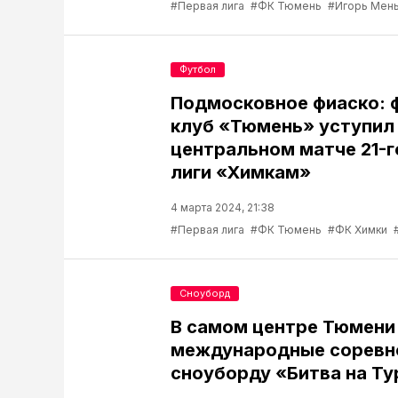
#Первая лига
#ФК Тюмень
#Игорь Мен
Футбол
Подмосковное фиаско: 
клуб «Тюмень» уступил
центральном матче 21-г
лиги «Химкам»
4 марта 2024, 21:38
#Первая лига
#ФК Тюмень
#ФК Химки
Сноуборд
В самом центре Тюмени
международные соревн
сноуборду «Битва на Ту