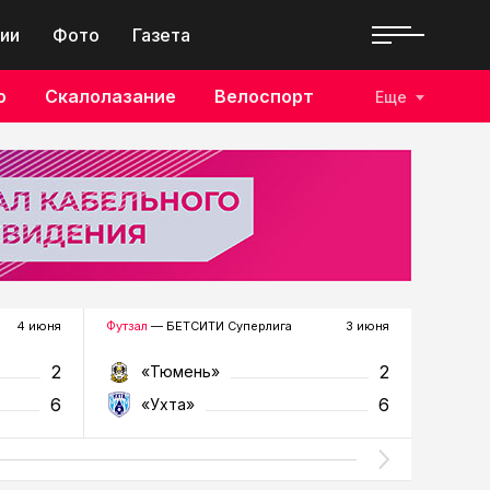
ии
Фото
Газета
о
Скалолазание
Велоспорт
Еще
4 июня
Футзал
— БЕТСИТИ Суперлига
3 июня
Футзал
—
2
2
«Тюмень»
«У
6
6
«Ухта»
«Т