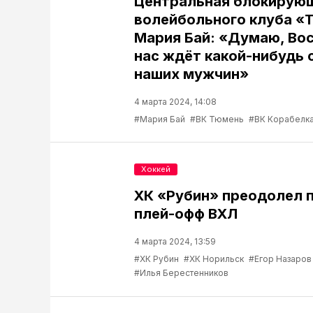
Центральная блокирую
волейбольного клуба «
Мария Бай: «Думаю, Во
нас ждёт какой-нибудь 
наших мужчин»
4 марта 2024, 14:08
#Мария Бай
#ВК Тюмень
#ВК Корабелк
Хоккей
ХК «Рубин» преодолел 
плей-офф ВХЛ
4 марта 2024, 13:59
#ХК Рубин
#ХК Норильск
#Егор Назаров
#Илья Берестенников