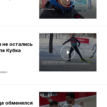
 не остались
пе Кубка
ливко
де обменялся