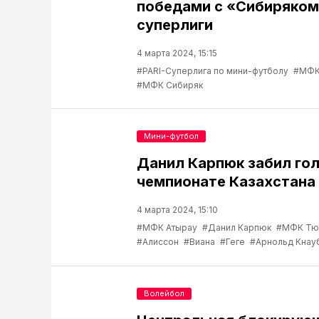
победами с «Сибиряком»
суперлиги
4 марта 2024, 15:15
#PARI-Суперлига по мини-футболу
#МФК
#МФК Сибиряк
Мини-футбол
Данил Карпюк забил гол
чемпионате Казахстана
4 марта 2024, 15:10
#МФК Атырау
#Данил Карпюк
#МФК Тю
#Алиссон
#Виана
#Геге
#Арнольд Кнау
Волейбол