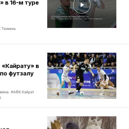
 в 16-м туре
 Тюмень
 «Кайрату» в
 по футзалу
мень
#АФК Кайрат
б