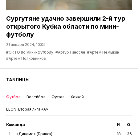
Сургутяне удачно завершили 2-й тур
открытого Кубка области по мини-
футболу
21 января 2024, 10:05
#ОКТО по мини-футболу
#Артур Гиносян
#Артём Немыкин
#Артём Полковников
ТАБЛИЦЫ
Футбол
Волейбол
Футзал
Хоккей
LEON-Вторая лига «А»
Команда
И
О
1
«Динамо» (Брянск)
18
36