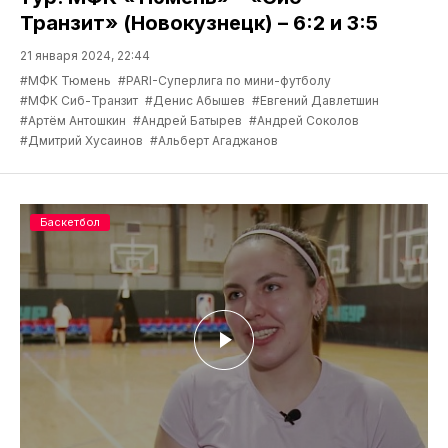
Транзит» (Новокузнецк) – 6:2 и 3:5
21 января 2024, 22:44
#МФК Тюмень
#PARI-Суперлига по мини-футболу
#МФК Сиб-Транзит
#Денис Абышев
#Евгений Давлетшин
#Артём Антошкин
#Андрей Батырев
#Андрей Соколов
#Дмитрий Хусаинов
#Альберт Агаджанов
Баскетбол