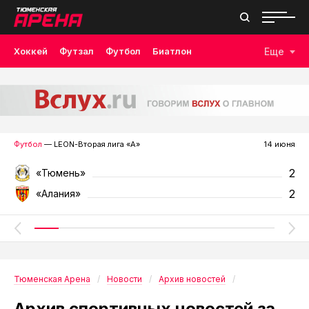
Хоккей
Футзал
Футбол
Биатлон
Еще
Лыжные гонки
Волейбол
Плавание
Дзюдо
Скалолазание
Велоспорт
Бокс
Футбол
— LEON-Вторая лига «А»
14 июня
2
«Тюмень»
2
«Алания»
Тюменская Арена
Новости
Архив новостей
Архив спортивных новостей за