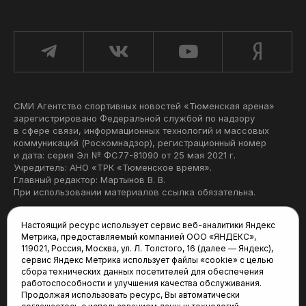
СМИ Агентство спортивных новостей «Тюменская арена»
зарегистрировано Федеральной службой по надзору
в сфере связи, информационных технологий и массовых
коммуникаций (Роскомнадзор), регистрационный номер
и дата: серия Эл № ФС77-81090 от 25 мая 2021 г.
Учредитель: АНО «ТРК «Тюменское время».
Главный редактор: Мартынов В. В.
При использовании материалов ссылка обязательна.
Политика конфиденциальности
Настоящий ресурс использует сервис веб-аналитики Яндекс
Метрика, предоставляемый компанией ООО «ЯНДЕКС»,
Редакция:
119021, Россия, Москва, ул. Л. Толстого, 16 (далее — Яндекс),
сервис Яндекс Метрика использует файлы «cookie» с целью
625035, Тюмень, пр. Геологоразведчиков, 28А
сбора технических данных посетителей для обеспечения
(3452) 68-22-28
работоспособности и улучшения качества обслуживания.
tum-arena@mail.ru
Продолжая использовать ресурс, Вы автоматически