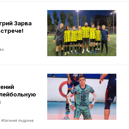
трий Зарва
встрече!
ва
гений
олейбольную
ы
#Евгений Андреев