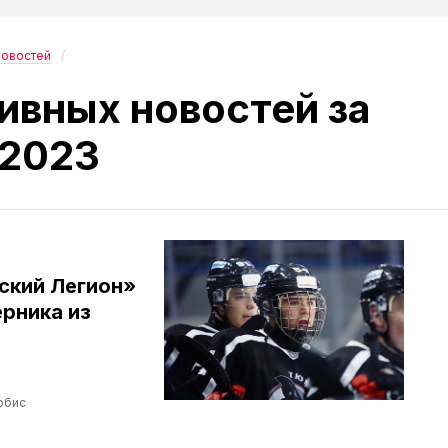
новостей
ивных новостей за
 2023
ский Легион»
рника из
рбис