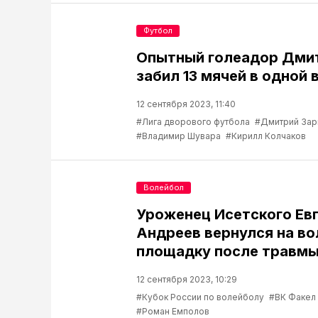
Футбол
Опытный голеадор Дми
забил 13 мячей в одной 
12 сентября 2023, 11:40
#Лига дворового футбола
#Дмитрий Зар
#Владимир Шувара
#Кирилл Колчаков
Волейбол
Уроженец Исетского Ев
Андреев вернулся на в
площадку после травм
12 сентября 2023, 10:29
#Кубок России по волейболу
#ВК Факел
#Роман Емполов