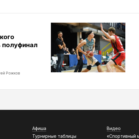
кого
 полуфинал
ей Рожков
Афиша
Видео
Турнирные таблицы
«Спортивный 