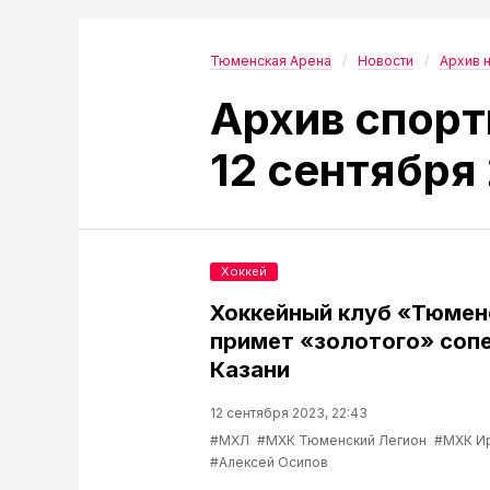
Тюменская Арена
Новости
Архив 
Архив спорт
12 сентября
Хоккей
Хоккейный клуб «Тюмен
примет «золотого» сопе
Казани
12 сентября 2023, 22:43
#МХЛ
#МХК Тюменский Легион
#МХК И
#Алексей Осипов