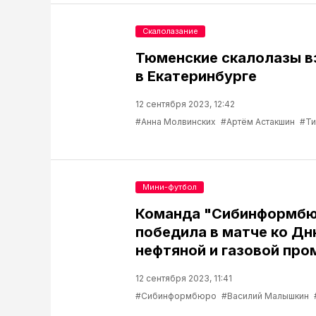
Скалолазание
Тюменские скалолазы в
в Екатеринбурге
12 сентября 2023, 12:42
#Анна Молвинских
#Артём Астакшин
#Ти
Мини-футбол
Команда "Сибинформб
победила в матче ко Д
нефтяной и газовой пр
12 сентября 2023, 11:41
#Сибинформбюро
#Василий Малышкин