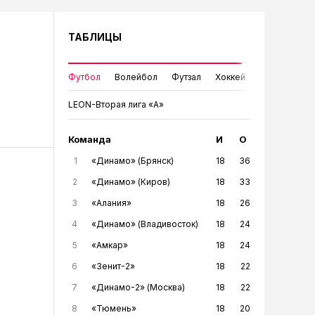
ТАБЛИЦЫ
Футбол
Волейбол
Футзал
Хоккей
LEON-Вторая лига «А»
Команда
И
О
1
«Динамо» (Брянск)
18
36
2
«Динамо» (Киров)
18
33
3
«Алания»
18
26
4
«Динамо» (Владивосток)
18
24
5
«Амкар»
18
24
6
«Зенит-2»
18
22
7
«Динамо-2» (Москва)
18
22
8
«Тюмень»
18
20