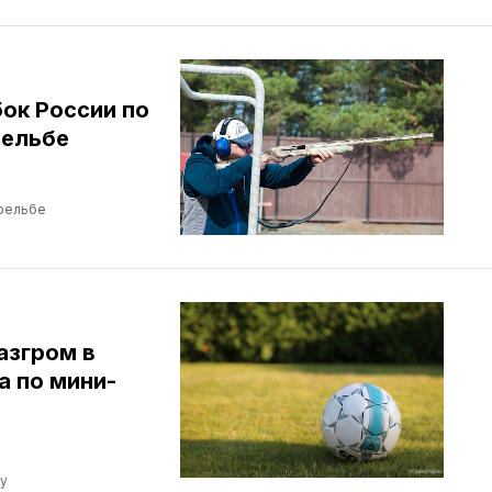
ок России по
рельбе
трельбе
азгром в
а по мини-
лу