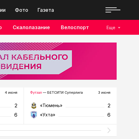
ии
Фото
Газета
о
Скалолазание
Велоспорт
Еще
4 июня
Футзал
— БЕТСИТИ Суперлига
3 июня
Футзал
—
2
2
«Тюмень»
«У
6
6
«Ухта»
«Т