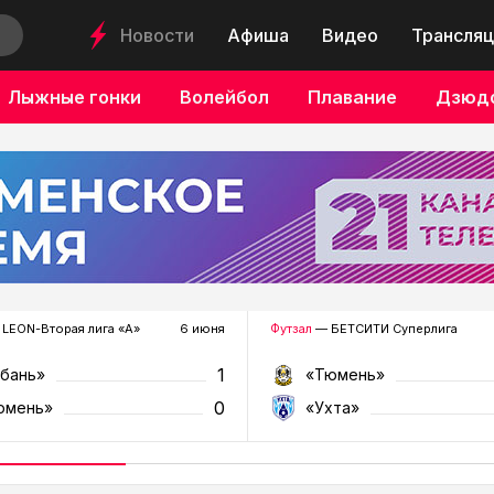
Новости
Афиша
Видео
Трансляц
Лыжные гонки
Волейбол
Плавание
Дзюд
LEON-Вторая лига «А»
6 июня
Футзал
— БЕТСИТИ Суперлига
1
убань»
«Тюмень»
0
юмень»
«Ухта»