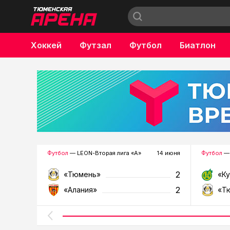
Хоккей
Футзал
Футбол
Биатлон
Бокс
Футбол
— LEON-Вторая лига «А»
14 июня
Футбол
— 
2
«Тюмень»
«К
2
«Алания»
«Т