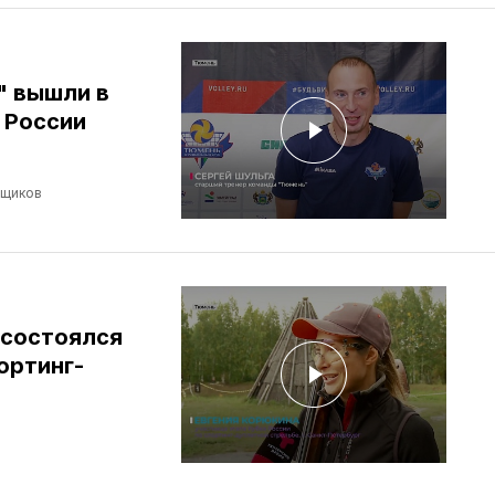
" вышли в
 России
мщиков
 состоялся
ортинг-