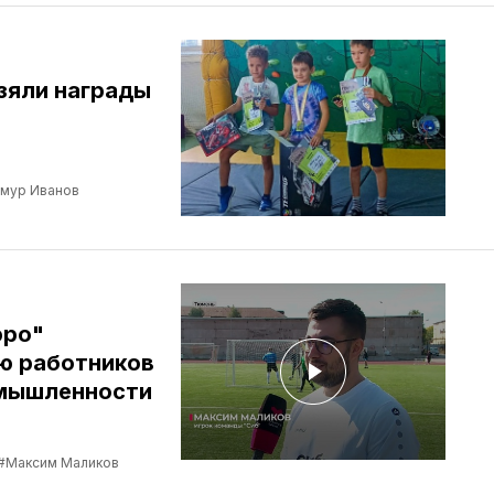
зяли награды
мур Иванов
юро"
ню работников
омышленности
#Максим Маликов