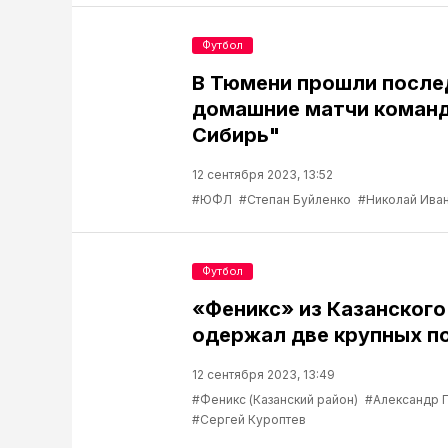
Футбол
В Тюмени прошли после
домашние матчи коман
Сибирь"
12 сентября 2023, 13:52
#ЮФЛ
#Степан Буйленко
#Николай Ива
Футбол
«Феникс» из Казанского
одержал две крупных п
12 сентября 2023, 13:49
#Феникс (Казанский район)
#Александр 
#Сергей Куроптев