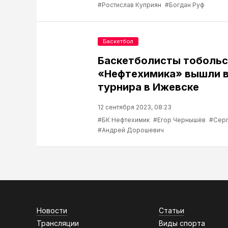
#Ростислав Куприян
#Богдан Руф
Баскетбол
Баскетболисты тобольс
«Нефтехимика» вышли в
турнира в Ижевске
12 сентября 2023, 08:23
#БК Нефтехимик
#Егор Чернышёв
#Серг
#Андрей Дорошевич
Новости
Статьи
Трансляции
Виды спорта