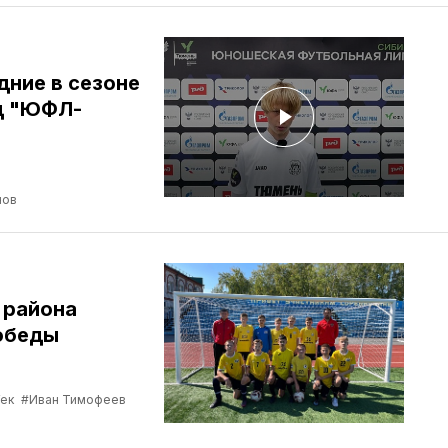
дние в сезоне
д "ЮФЛ-
нов
 района
обеды
Гек
#Иван Тимофеев