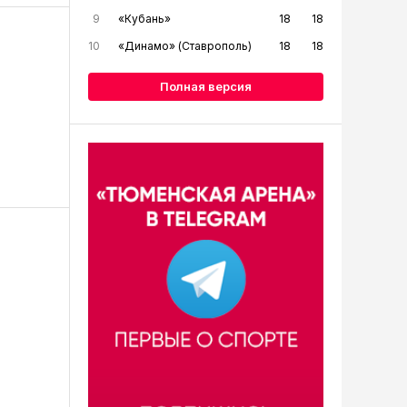
9
«Кубань»
18
18
10
«Динамо» (Ставрополь)
18
18
Полная версия