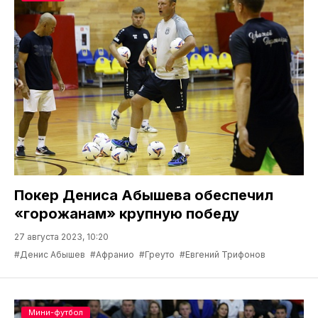
Покер Дениса Абышева обеспечил
«горожанам» крупную победу
27 августа 2023, 10:20
#Денис Абышев
#Афранио
#Греуто
#Евгений Трифонов
Мини-футбол