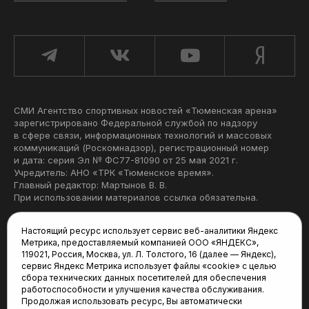
СМИ Агентство спортивных новостей «Тюменская арена»
зарегистрировано Федеральной службой по надзору
в сфере связи, информационных технологий и массовых
коммуникаций (Роскомнадзор), регистрационный номер
и дата: серия Эл № ФС77-81090 от 25 мая 2021 г.
Учредитель: АНО «ТРК «Тюменское время».
Главный редактор: Мартынов В. В.
При использовании материалов ссылка обязательна.
Политика конфиденциальности
Настоящий ресурс использует сервис веб-аналитики Яндекс
Метрика, предоставляемый компанией ООО «ЯНДЕКС»,
Редакция:
119021, Россия, Москва, ул. Л. Толстого, 16 (далее — Яндекс),
сервис Яндекс Метрика использует файлы «cookie» с целью
625035, Тюмень, пр. Геологоразведчиков, 28А
сбора технических данных посетителей для обеспечения
(3452) 68-22-28
работоспособности и улучшения качества обслуживания.
tum-arena@mail.ru
Продолжая использовать ресурс, Вы автоматически