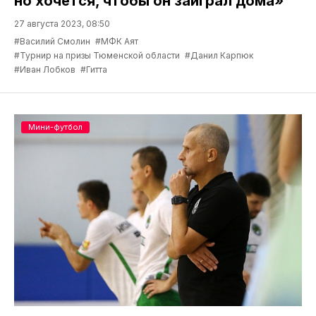
но хочется, чтобы он заиграл дома»
27 августа 2023, 08:50
#Василий Смолин
#МФК Аят
#Турнир на призы Тюменской области
#Данил Карпюк
#Иван Лобков
#Гитта
Мини-футбол