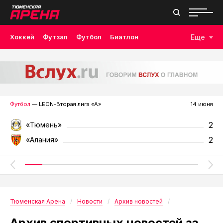
Хоккей
Футзал
Футбол
Биатлон
Еще
Лыжные гонки
Волейбол
Плавание
Дзюдо
Скалолазание
Велоспорт
Бокс
Футбол
— LEON-Вторая лига «А»
14 июня
2
«Тюмень»
2
«Алания»
Тюменская Арена
Новости
Архив новостей
Архив спортивных новостей за