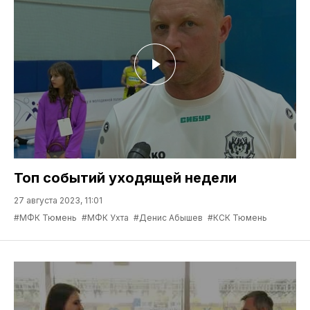
Топ событий уходящей недели
27 августа 2023, 11:01
#МФК Тюмень
#МФК Ухта
#Денис Абышев
#КСК Тюмень