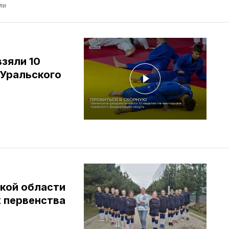
ли
зяли 10
 Уральского
в
кой области
 первенства