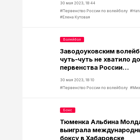
30 мая 2023, 18:44
#Первенство России по волейболу
#Нат
#Елена Кутовая
Волейбол
Заводоуковским волей
чуть-чуть не хватило д
первенства России...
30 мая 2023, 18:10
#Первенство России по волейболу
#Мих
Бокс
Тюменка Альбина Молд
выиграла международны
боксу в Хабаровске