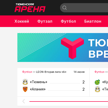
Хоккей
Футзал
Футбол
Биатлон
Бокс
Футбол
— LEON-Вторая лига «А»
14 июня
Футбол
— 
2
«Тюмень»
«К
2
«Алания»
«Т