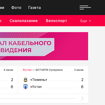
ии
Фото
Газета
о
Скалолазание
Велоспорт
Еще
4 июня
Футзал
— БЕТСИТИ Суперлига
3 июня
Футзал
—
2
2
«Тюмень»
«У
6
6
«Ухта»
«Т