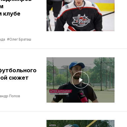
м
м клубе
ада
#Олег Браташ
-футбольного
шой сюжет
андр Попов