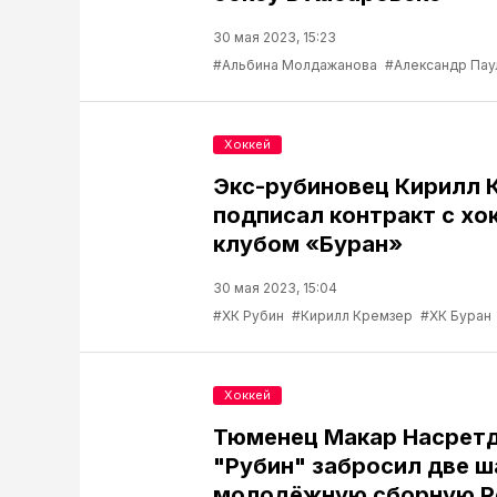
30 мая 2023, 15:23
#Альбина Молдажанова
#Александр Пау
Хоккей
Экс-рубиновец Кирилл 
подписал контракт с х
клубом «Буран»
30 мая 2023, 15:04
#ХК Рубин
#Кирилл Кремзер
#ХК Буран
Хоккей
Тюменец Макар Насретд
"Рубин" забросил две ш
молодёжную сборную Р