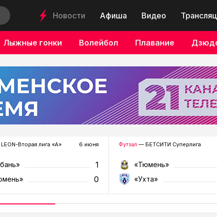
Новости
Афиша
Видео
Трансляц
Лыжные гонки
Волейбол
Плавание
Дзюд
LEON-Вторая лига «А»
6 июня
Футзал
— БЕТСИТИ Суперлига
1
убань»
«Тюмень»
0
юмень»
«Ухта»