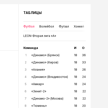
ТАБЛИЦЫ
Футбол
Волейбол
Футзал
Хоккей
LEON-Вторая лига «А»
Команда
И
О
1
«Динамо» (Брянск)
18
36
2
«Динамо» (Киров)
18
33
3
«Алания»
18
26
4
«Динамо» (Владивосток)
18
24
5
«Амкар»
18
24
6
«Зенит-2»
18
22
7
«Динамо-2» (Москва)
18
22
8
«Тюмень»
18
20