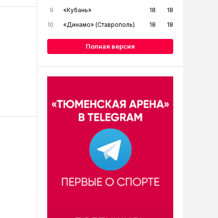
9
«Кубань»
18
18
10
«Динамо» (Ставрополь)
18
18
Полная версия