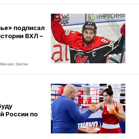
лье» подписал
стории ВХЛ –
Михаил Звягин
буду
й России по