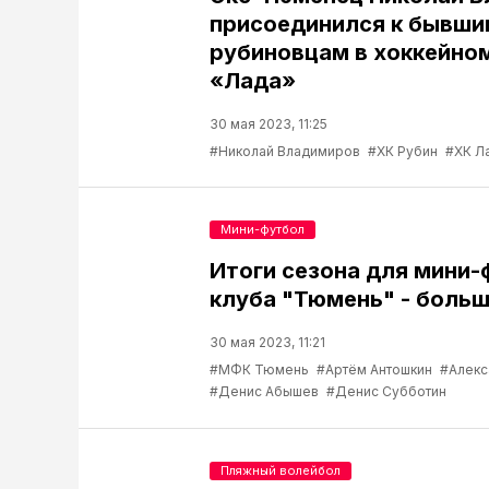
присоединился к бывши
рубиновцам в хоккейно
«Лада»
30 мая 2023, 11:25
#Николай Владимиров
#ХК Рубин
#ХК Л
Мини-футбол
Итоги сезона для мини
клуба "Тюмень" - боль
30 мая 2023, 11:21
#МФК Тюмень
#Артём Антошкин
#Алекс
#Денис Абышев
#Денис Субботин
Пляжный волейбол