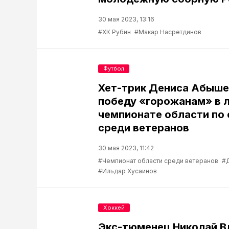
30 мая 2023, 13:16
#ХК Рубин
#Макар Насретдинов
Футбол
Хет-трик Дениса Абыше
победу «горожанам» в 
чемпионате области по
среди ветеранов
30 мая 2023, 11:42
#Чемпионат области среди ветеранов
#
#Ильдар Хусаинов
Хоккей
Экс-тюменец Николай 