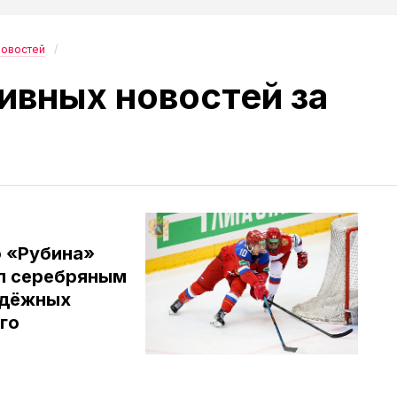
новостей
ивных новостей за
 «Рубина»
л серебряным
одёжных
го