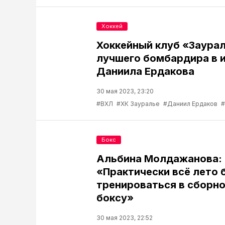
Хоккей
Хоккейный клуб «Заура
лучшего бомбардира в и
Даниила Ердакова
30 мая 2023, 23:20
#ВХЛ
#ХК Зауралье
#Даниил Ердаков
#
Бокс
Альбина Молдажанова:
«Практически всё лето 
тренироваться в сборно
боксу»
30 мая 2023, 22:52