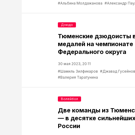
#Альбина Молдажанова
#Александр Пау
Дзюдо
Тюменские дзюдоисты в
медалей на чемпионате
Федерального округа
30 мая 2023, 20:11
#Шамиль Зилфикаров
#Джавад Гусейно
#Валерия Таратунина
Волейбол
Две команды из Тюменс
— в десятке сильнейших
России