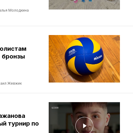
алья Молодкина
болистам
о бронзы
аил Жевжик
ажанова
й турнир по