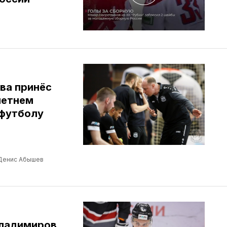
ва принёс
летнем
 футболу
Денис Абышев
Владимиров