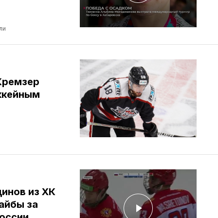
ли
Кремзер
оккейным
инов из ХК
айбы за
оссии