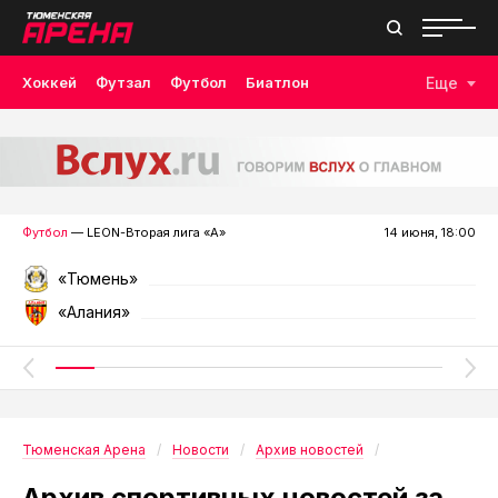
Хоккей
Футзал
Футбол
Биатлон
Еще
Лыжные гонки
Волейбол
Плавание
Дзюдо
Скалолазание
Велоспорт
Бокс
Футбол
— LEON-Вторая лига «А»
14 июня, 18:00
«Тюмень»
«Алания»
Тюменская Арена
Новости
Архив новостей
Архив спортивных новостей за