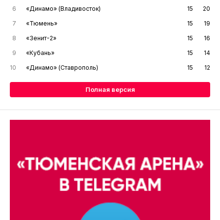
6
«Динамо» (Владивосток)
15
20
7
«Тюмень»
15
19
8
«Зенит-2»
15
16
9
«Кубань»
15
14
10
«Динамо» (Ставрополь)
15
12
Полная версия