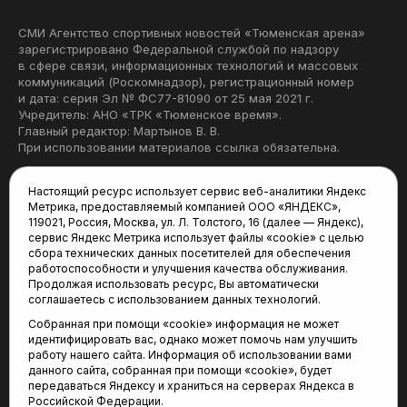
СМИ Агентство спортивных новостей «Тюменская арена»
зарегистрировано Федеральной службой по надзору
в сфере связи, информационных технологий и массовых
коммуникаций (Роскомнадзор), регистрационный номер
и дата: серия Эл № ФС77-81090 от 25 мая 2021 г.
Учредитель: АНО «ТРК «Тюменское время».
Главный редактор: Мартынов В. В.
При использовании материалов ссылка обязательна.
Политика конфиденциальности
Настоящий ресурс использует сервис веб-аналитики Яндекс
Метрика, предоставляемый компанией ООО «ЯНДЕКС»,
Редакция:
119021, Россия, Москва, ул. Л. Толстого, 16 (далее — Яндекс),
сервис Яндекс Метрика использует файлы «cookie» с целью
625035, Тюмень, пр. Геологоразведчиков, 28А
сбора технических данных посетителей для обеспечения
(3452) 68-22-28
работоспособности и улучшения качества обслуживания.
tum-arena@mail.ru
Продолжая использовать ресурс, Вы автоматически
соглашаетесь с использованием данных технологий.
Отдел продаж:
Собранная при помощи «cookie» информация не может
(3452) 68-89-78
идентифицировать вас, однако может помочь нам улучшить
kotovaev@sibinformburo.ru
работу нашего сайта. Информация об использовании вами
данного сайта, собранная при помощи «cookie», будет
передаваться Яндексу и храниться на серверах Яндекса в
Российской Федерации.