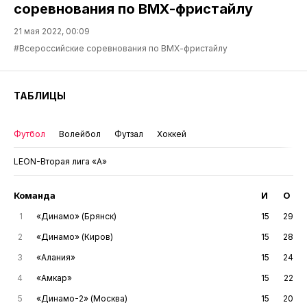
соревнования по ВМХ-фристайлу
21 мая 2022, 00:09
#Всероссийские соревнования по ВМХ-фристайлу
ТАБЛИЦЫ
Футбол
Волейбол
Футзал
Хоккей
LEON-Вторая лига «А»
Команда
И
О
1
«Динамо» (Брянск)
15
29
2
«Динамо» (Киров)
15
28
3
«Алания»
15
24
4
«Амкар»
15
22
5
«Динамо-2» (Москва)
15
20