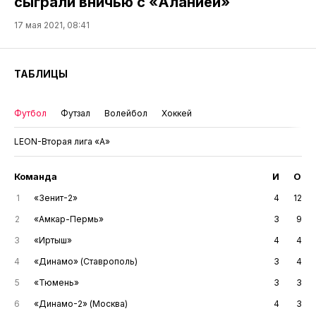
сыграли вничью с «Аланией»
17 мая 2021, 08:41
ТАБЛИЦЫ
Футбол
Футзал
Волейбол
Хоккей
LEON-Вторая лига «А»
Команда
И
О
1
«Зенит-2»
4
12
2
«Амкар-Пермь»
3
9
3
«Иртыш»
4
4
4
«Динамо» (Ставрополь)
3
4
5
«Тюмень»
3
3
6
«Динамо-2» (Москва)
4
3