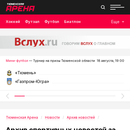
Хоккей
Футзал
Футбол
Биатлон
Еще
Лыжные гонки
Волейбол
Плавание
Дзюдо
Скалолазание
Велоспорт
Бокс
Мини-футбол
— Турнир на призы Тюменской области
18 августа, 19:00
«Тюмень»
«Газпром-Югра»
Тюменская Арена
Новости
Архив новостей
Архив спортивных новостей за