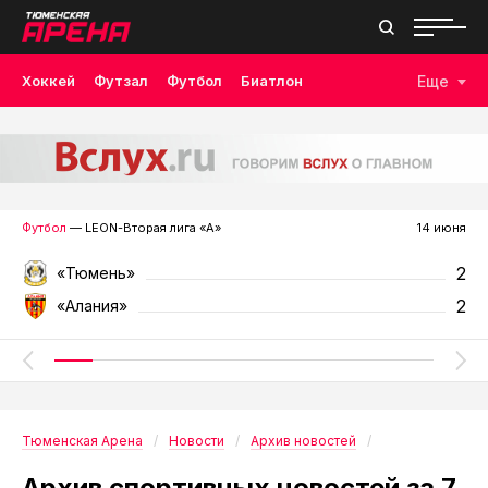
Хоккей
Футзал
Футбол
Биатлон
Еще
Лыжные гонки
Волейбол
Плавание
Дзюдо
Скалолазание
Велоспорт
Бокс
Футбол
— LEON-Вторая лига «А»
14 июня
2
«Тюмень»
2
«Алания»
Тюменская Арена
Новости
Архив новостей
Архив спортивных новостей за 7