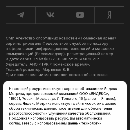
СМИ Агентство спортивных новостей «Тюменская арена»
зарегистрировано Федеральной службой по надзору
в сфере связи, информационных технологий и массовых
коммуникаций (Роскомнадзор), регистрационный номер
и дата: серия Эл № ФС77-81090 от 25 мая 2021 г.
Учредитель: АНО «ТРК «Тюменское время».
Главный редактор: Мартынов В. В.
При использовании материалов ссылка обязательна.
Политика конфиденциальности
Настоящий ресурс использует сервис веб-аналитики Яндекс
Метрика, предоставляемый компанией ООО «ЯНДЕКС»,
Редакция:
119021, Россия, Москва, ул. Л. Толстого, 16 (далее — Яндекс),
сервис Яндекс Метрика использует файлы «cookie» с целью
625035, Тюмень, пр. Геологоразведчиков, 28А
сбора технических данных посетителей для обеспечения
(3452) 68-22-28
работоспособности и улучшения качества обслуживания.
tum-arena@mail.ru
Продолжая использовать ресурс, Вы автоматически
соглашаетесь с использованием данных технологий.
Отдел продаж: