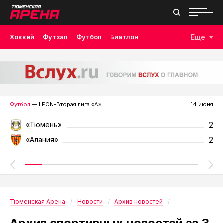
Хоккей
Футзал
Футбол
Биатлон
Еще
Лыжные гонки
Волейбол
Плавание
Дзюдо
Скалолазание
Велоспорт
Бокс
Футбол
— LEON-Вторая лига «А»
14 июня
2
«Тюмень»
2
«Алания»
Тюменская Арена
Новости
Архив новостей
Архив спортивных новостей за 3