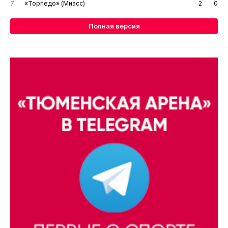
7
«Торпедо» (Миасс)
2
0
Полная версия