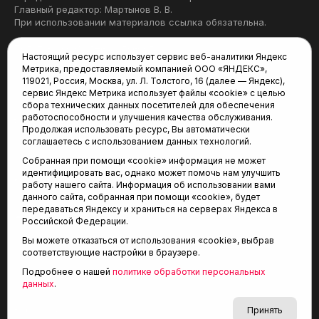
Главный редактор: Мартынов В. В.
При использовании материалов ссылка обязательна.
Политика конфиденциальности
Настоящий ресурс использует сервис веб-аналитики Яндекс
Метрика, предоставляемый компанией ООО «ЯНДЕКС»,
Редакция:
119021, Россия, Москва, ул. Л. Толстого, 16 (далее — Яндекс),
сервис Яндекс Метрика использует файлы «cookie» с целью
625035, Тюмень, пр. Геологоразведчиков, 28А
сбора технических данных посетителей для обеспечения
(3452) 68-22-28
работоспособности и улучшения качества обслуживания.
tum-arena@mail.ru
Продолжая использовать ресурс, Вы автоматически
соглашаетесь с использованием данных технологий.
Отдел продаж:
Собранная при помощи «cookie» информация не может
(3452) 68-89-78
идентифицировать вас, однако может помочь нам улучшить
kotovaev@sibinformburo.ru
работу нашего сайта. Информация об использовании вами
данного сайта, собранная при помощи «cookie», будет
передаваться Яндексу и храниться на серверах Яндекса в
Российской Федерации.
Вы можете отказаться от использования «cookie», выбрав
соответствующие настройки в браузере.
Подробнее о нашей
политике обработки персональных
© 2001-2026 Агентство спортивных новостей
данных
.
6+
«Тюменская арена»
Карта сайта
Принять