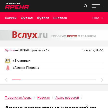
Хоккей
Футзал
Футбол
Биатлон
Еще
Лыжные гонки
Волейбол
Плавание
Дзюдо
Скалолазание
Велоспорт
Бокс
Футбол
— LEON-Вторая лига «А»
1 августа, 19:00
«Тюмень»
«Амкар-Пермь»
Тюменская Арена
Новости
Архив новостей
Архив спортивных новостей за