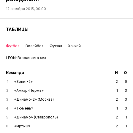
12 октября 2015, 00:00
ТАБЛИЦЫ
Футбол
Волейбол
Футзал
Хоккей
LEON-Вторая лига «А»
Команда
И
О
1
«Зенит-2»
2
6
2
«Амкар-Пермь»
1
3
3
«Динамо-2» (Москва)
2
3
4
«Тюмень»
1
3
5
«Динамо» (Ставрополь)
2
1
6
«Иртыш»
2
1