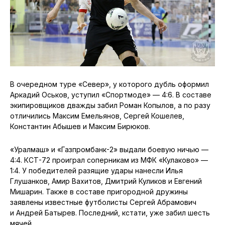
В очередном туре «Север», у которого дубль оформил
Аркадий Оськов, уступил «Спортмоде» — 4:6. В составе
экипировщиков дважды забил Роман Копылов, а по разу
отличились Максим Емельянов, Сергей Кошелев,
Константин Абышев и Максим Бирюков.
«Уралмаш» и «Газпромбанк-2» выдали боевую ничью —
4:4. КСТ-72 проиграл соперникам из МФК «Кулаково» —
1:4. У победителей разящие удары нанесли Илья
Глушанков, Амир Вахитов, Дмитрий Куликов и Евгений
Мишарин. Также в составе пригородной дружины
заявлены известные футболисты Сергей Абрамович
и Андрей Батырев. Последний, кстати, уже забил шесть
мячей.