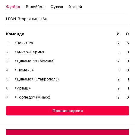
Футбол
Волейбол
Футзал
Хоккей
LEON-Вторая лига «А»
Команда
И
О
1
«Зенит-2»
2
6
2
«Амкар-Пермь»
1
3
3
«Динамо-2» (Москва)
2
3
4
«Тюмень»
1
3
5
«Динамо» (Ставрополь)
2
1
6
«Иртыш»
2
1
7
«Торпедо» (Миасс)
2
0
Полная версия