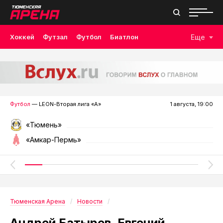
Хоккей
Футзал
Футбол
Биатлон
Еще
Лыжные гонки
Волейбол
Плавание
Дзюдо
Скалолазание
Велоспорт
Бокс
Футбол
— LEON-Вторая лига «А»
1 августа, 19:00
«Тюмень»
«Амкар-Пермь»
Тюменская Арена
Новости
Андрей Батырев, Евгений