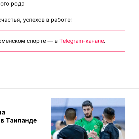
ного рода
частья, успехов в работе!
тюменском спорте — в
Telegram-канале
.
ла
в Таиланде