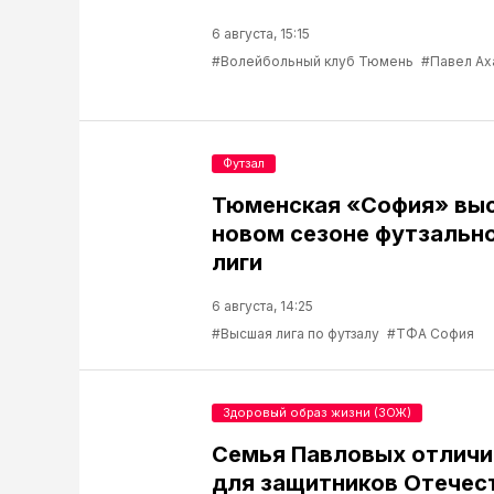
6 августа, 15:15
#Волейбольный клуб Тюмень
#Павел Ах
Футзал
Тюменская «София» выс
новом сезоне футзальн
лиги
6 августа, 14:25
#Высшая лига по футзалу
#ТФА София
Здоровый образ жизни (ЗОЖ)
Семья Павловых отличи
для защитников Отечес