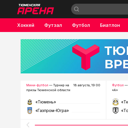
Хоккей
Футзал
Футбол
Биатлон
Бокс
Мини-футбол
— Турнир на
18 августа, 19:00
Футбол
— 
призы Тюменской области
«А»
«Тюмень»
«Т
«Газпром-Югра»
«Т