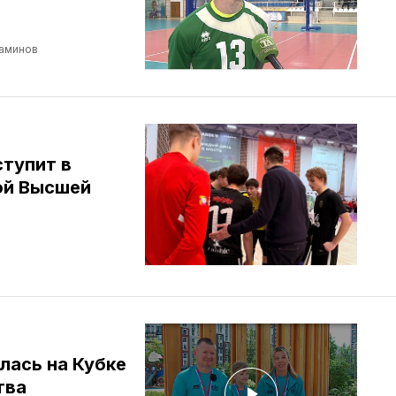
аминов
тупит в
ой Высшей
лась на Кубке
тва