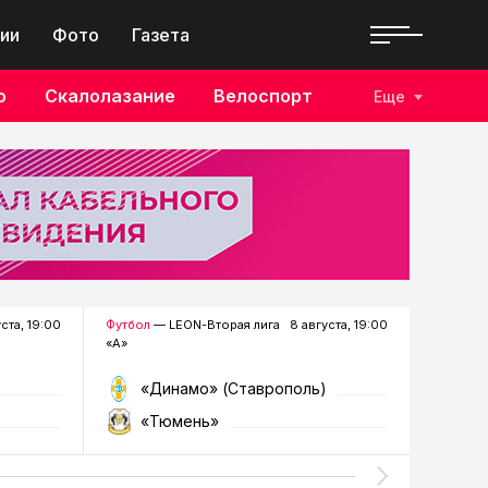
ии
Фото
Газета
о
Скалолазание
Велоспорт
Еще
уста, 19:00
Футбол
— LEON-Вторая лига
8 августа, 19:00
Хоккей
—
«А»
«Динамо» (Ставрополь)
«Р
«Тюмень»
«Г