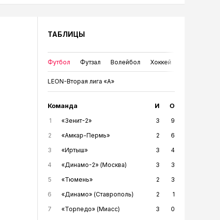
ТАБЛИЦЫ
Футбол
Футзал
Волейбол
Хоккей
LEON-Вторая лига «А»
Команда
И
О
1
«Зенит-2»
3
9
2
«Амкар-Пермь»
2
6
3
«Иртыш»
3
4
4
«Динамо-2» (Москва)
3
3
5
«Тюмень»
2
3
6
«Динамо» (Ставрополь)
2
1
7
«Торпедо» (Миасс)
3
0