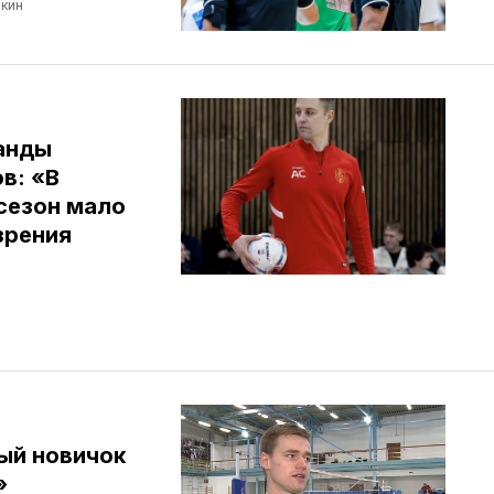
кин
анды
в: «В
сезон мало
зрения
ый новичок
»