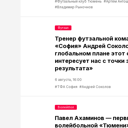
#Футзальный клуб Тюмень
#Артём Антош
#Владимир Рыночнов
Футзал
Тренер футзальной ком
«София» Андрей Соколо
глобальном плане этот 
интересует нас с точки 
результата»
6 августа, 16:00
#ТФА София
#Андрей Соколов
Волейбол
Павел Ахаминов — перв
волейбольной «Тюмени