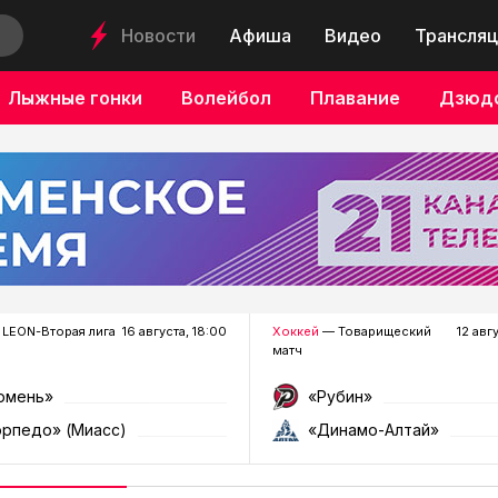
Новости
Афиша
Видео
Трансляц
Лыжные гонки
Волейбол
Плавание
Дзюд
LEON-Вторая лига
16 августа, 18:00
Хоккей
— Товарищеский
12 авг
матч
юмень»
«Рубин»
орпедо» (Миасс)
«Динамо-Алтай»