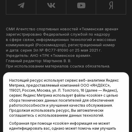
СМИ Агентство спортивных новостей «Тюменская арена»
зарегистрировано Федеральной службой по надзору
в сфере связи, информационных технологий и массовых
коммуникаций (Роскомнадзор), регистрационный номер
и дата: серия Эл № ФС77-81090 от 25 мая 2021 г.
Учредитель: АНО «ТРК «Тюменское время».
Главный редактор: Мартынов В. В.
При использовании материалов ссылка обязательна.
Политика конфиденциальности
Настоящий ресурс использует сервис веб-аналитики Яндекс
Метрика, предоставляемый компанией ООО «ЯНДЕКС»,
Редакция:
119021, Россия, Москва, ул. Л. Толстого, 16 (далее — Яндекс),
сервис Яндекс Метрика использует файлы «cookie» с целью
625035, Тюмень, пр. Геологоразведчиков, 28А
сбора технических данных посетителей для обеспечения
(3452) 68-22-28
работоспособности и улучшения качества обслуживания.
tum-arena@mail.ru
Продолжая использовать ресурс, Вы автоматически
соглашаетесь с использованием данных технологий.
Отдел продаж:
Собранная при помощи «cookie» информация не может
(3452) 68-89-78
идентифицировать вас, однако может помочь нам улучшить
kotovaev@sibinformburo.ru