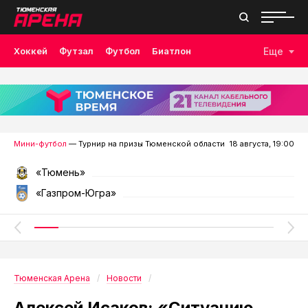
Хоккей
Футзал
Футбол
Биатлон
Еще
Лыжные гонки
Волейбол
Плавание
Дзюдо
Скалолазание
Велоспорт
Бокс
Мини-футбол
— Турнир на призы Тюменской области
18 августа, 19:00
«Тюмень»
«Газпром-Югра»
Тюменская Арена
Новости
Алексей Исаков: «Ситуацию