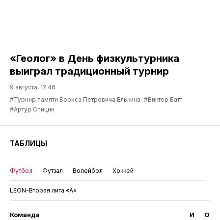
«Геолог» в День физкультурника
выиграл традиционный турнир
9 августа, 12:46
#Турнир памяти Бориса Петровича Елькина
#Виктор Батт
#Артур Спицин
ТАБЛИЦЫ
Футбол
Футзал
Волейбол
Хоккей
LEON-Вторая лига «А»
Команда
И
О