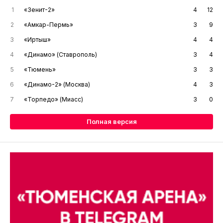
1
«Зенит-2»
4
12
2
«Амкар-Пермь»
3
9
3
«Иртыш»
4
4
4
«Динамо» (Ставрополь)
3
4
5
«Тюмень»
3
3
6
«Динамо-2» (Москва)
4
3
7
«Торпедо» (Миасс)
3
0
Полная версия