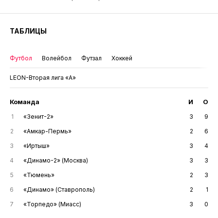
ТАБЛИЦЫ
Футбол
Волейбол
Футзал
Хоккей
LEON-Вторая лига «А»
Команда
И
О
1
«Зенит-2»
3
9
2
«Амкар-Пермь»
2
6
3
«Иртыш»
3
4
4
«Динамо-2» (Москва)
3
3
5
«Тюмень»
2
3
6
«Динамо» (Ставрополь)
2
1
7
«Торпедо» (Миасс)
3
0