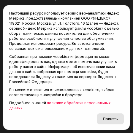
Политика конфиденциальности
Настоящий ресурс использует сервис веб-аналитики Яндекс
Метрика, предоставляемый компанией ООО «ЯНДЕКС»,
Редакция:
119021, Россия, Москва, ул. Л. Толстого, 16 (далее — Яндекс),
сервис Яндекс Метрика использует файлы «cookie» с целью
625035, Тюмень, пр. Геологоразведчиков, 28А
сбора технических данных посетителей для обеспечения
(3452) 68-22-28
работоспособности и улучшения качества обслуживания.
tum-arena@mail.ru
Продолжая использовать ресурс, Вы автоматически
соглашаетесь с использованием данных технологий.
Отдел продаж:
Собранная при помощи «cookie» информация не может
(3452) 68-89-78
идентифицировать вас, однако может помочь нам улучшить
kotovaev@sibinformburo.ru
работу нашего сайта. Информация об использовании вами
данного сайта, собранная при помощи «cookie», будет
передаваться Яндексу и храниться на серверах Яндекса в
Российской Федерации.
Вы можете отказаться от использования «cookie», выбрав
соответствующие настройки в браузере.
Подробнее о нашей
политике обработки персональных
© 2001-2026 Агентство спортивных новостей
данных
.
6+
«Тюменская арена»
Карта сайта
Принять