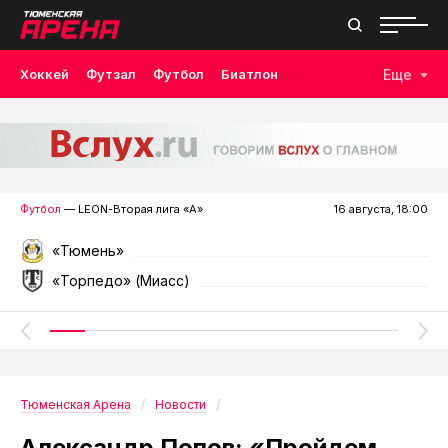
Хоккей
Футзал
Футбол
Биатлон
Еще
Лыжные гонки
Волейбол
Плавание
Дзюдо
Скалолазание
Велоспорт
Бокс
Футбол
— LEON-Вторая лига «А»
16 августа, 18:00
«Тюмень»
«Торпедо» (Миасс)
Тюменская Арена
Новости
Александр Попов: «Пройдем