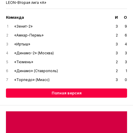
LEON-Вторая лига «А»
Команда
И
О
1
«Зенит-2»
3
9
2
«Амкар-Пермь»
2
6
3
«Иртыш»
3
4
4
«Динамо-2» (Москва)
3
3
5
«Тюмень»
2
3
6
«Динамо» (Ставрополь)
2
1
7
«Торпедо» (Миасс)
3
0
Полная версия