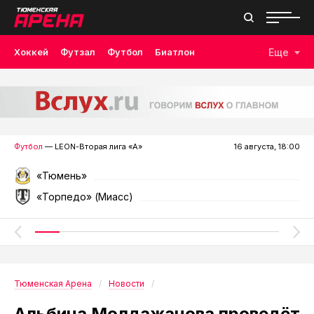
Хоккей
Футзал
Футбол
Биатлон
Еще
Лыжные гонки
Волейбол
Плавание
Дзюдо
Скалолазание
Велоспорт
Бокс
Футбол
— LEON-Вторая лига «А»
16 августа, 18:00
«Тюмень»
«Торпедо» (Миасс)
Тюменская Арена
Новости
Альбина Молдажанова проведёт