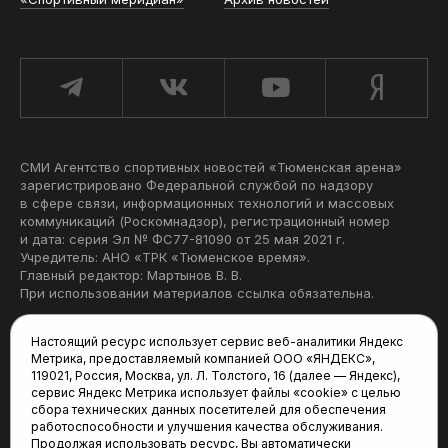
СМИ Агентство спортивных новостей «Тюменская арена»
зарегистрировано Федеральной службой по надзору
в сфере связи, информационных технологий и массовых
коммуникаций (Роскомнадзор), регистрационный номер
и дата: серия Эл № ФС77-81090 от 25 мая 2021 г.
Учредитель: АНО «ТРК «Тюменское время».
Главный редактор: Мартынов В. В.
При использовании материалов ссылка обязательна.
Политика конфиденциальности
Настоящий ресурс использует сервис веб-аналитики Яндекс
Метрика, предоставляемый компанией ООО «ЯНДЕКС»,
Редакция:
119021, Россия, Москва, ул. Л. Толстого, 16 (далее — Яндекс),
сервис Яндекс Метрика использует файлы «cookie» с целью
625035, Тюмень, пр. Геологоразведчиков, 28А
сбора технических данных посетителей для обеспечения
(3452) 68-22-28
работоспособности и улучшения качества обслуживания.
tum-arena@mail.ru
Продолжая использовать ресурс, Вы автоматически