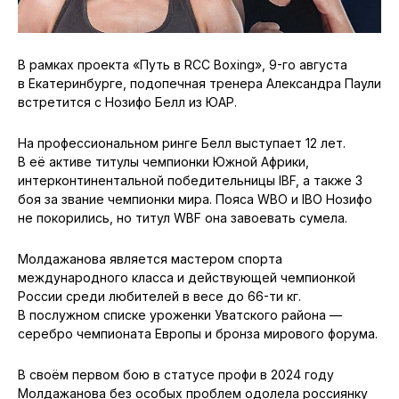
В рамках проекта «Путь в RCC Boxing», 9-го августа
в Екатеринбурге, подопечная тренера Александра Паули
встретится с Нозифо Белл из ЮАР.
На профессиональном ринге Белл выступает 12 лет.
В её активе титулы чемпионки Южной Африки,
интерконтинентальной победительницы IBF, а также 3
боя за звание чемпионки мира. Пояса WBO и IBO Нозифо
не покорились, но титул WBF она завоевать сумела.
Молдажанова является мастером спорта
международного класса и действующей чемпионкой
России среди любителей в весе до 66-ти кг.
В послужном списке уроженки Уватского района —
серебро чемпионата Европы и бронза мирового форума.
В своём первом бою в статусе профи в 2024 году
Молдажанова без особых проблем одолела россиянку