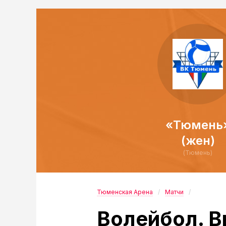
«Тюмень
(жен)
(Тюмень)
Тюменская Арена
Матчи
Волейбол. В