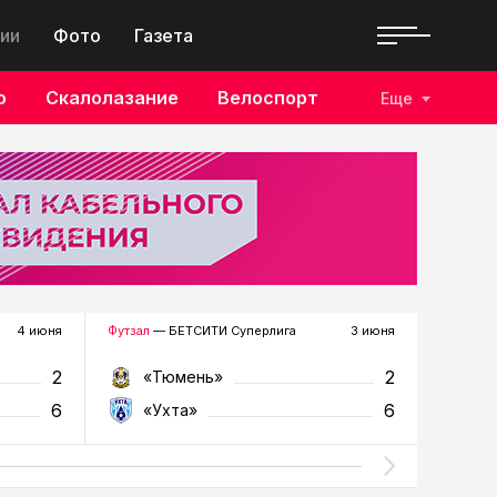
ии
Фото
Газета
о
Скалолазание
Велоспорт
Еще
4 июня
Футзал
— БЕТСИТИ Суперлига
3 июня
Футзал
—
2
2
«Тюмень»
«У
6
6
«Ухта»
«Т