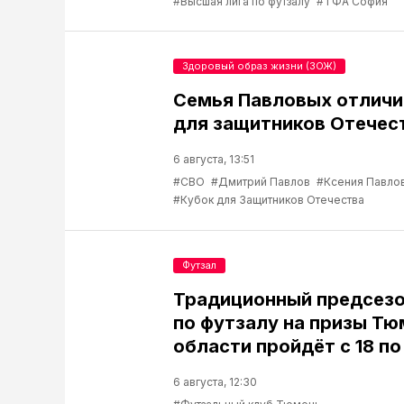
#Высшая лига по футзалу
#ТФА София
Здоровый образ жизни (ЗОЖ)
Семья Павловых отличи
для защитников Отечес
6 августа, 13:51
#СВО
#Дмитрий Павлов
#Ксения Павло
#Кубок для Защитников Отечества
Футзал
Традиционный предсезо
по футзалу на призы Т
области пройдёт с 18 по
6 августа, 12:30