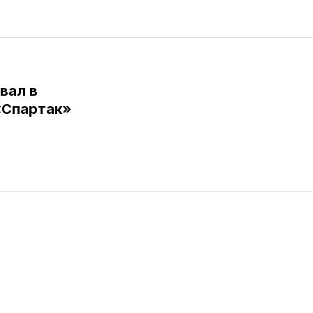
вал в
«Спартак»