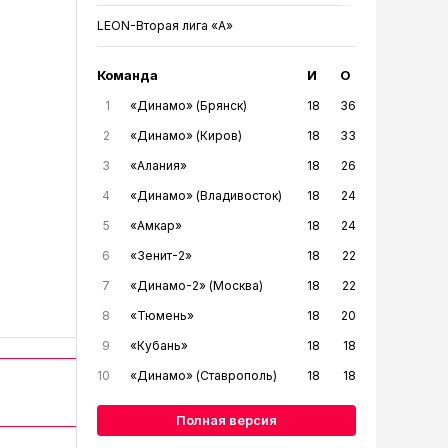
LEON-Вторая лига «А»
Команда
И
О
1
«Динамо» (Брянск)
18
36
2
«Динамо» (Киров)
18
33
3
«Алания»
18
26
4
«Динамо» (Владивосток)
18
24
5
«Амкар»
18
24
6
«Зенит-2»
18
22
7
«Динамо-2» (Москва)
18
22
8
«Тюмень»
18
20
9
«Кубань»
18
18
10
«Динамо» (Ставрополь)
18
18
Полная версия