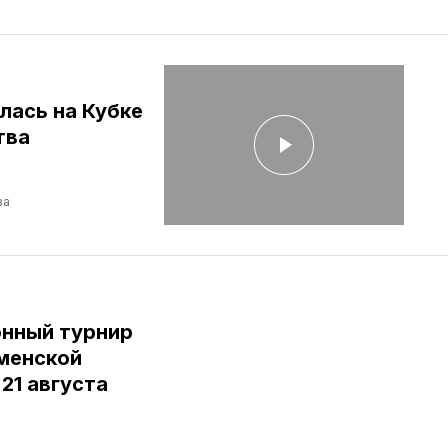
лась на Кубке
тва
ва
нный турнир
юменской
 21 августа