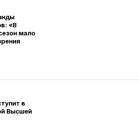
анды
в: «В
сезон мало
зрения
тупит в
ой Высшей