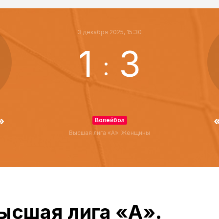
3 декабря 2025, 15:30
1
3
:
»
Волейбол
Высшая лига «А». Женщины
ысшая лига «А».