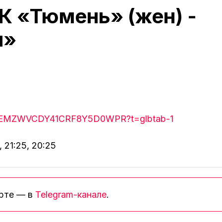
К «Тюмень» (жен) -
н»
1JZWEMZWVCDY41CRF8Y5D0WPR?t=glbtab-1
, 21:25, 20:25
орте — в
Telegram-канале
.