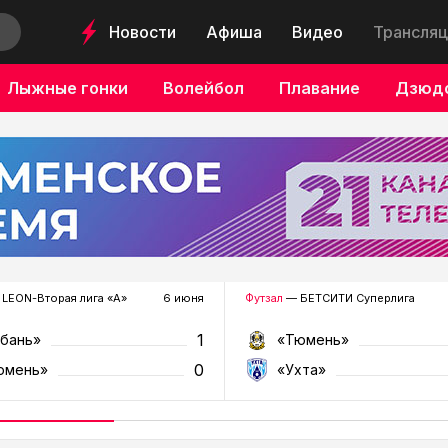
Новости
Афиша
Видео
Трансляц
Лыжные гонки
Волейбол
Плавание
Дзюд
LEON-Вторая лига «А»
6 июня
Футзал
— БЕТСИТИ Суперлига
1
убань»
«Тюмень»
0
юмень»
«Ухта»