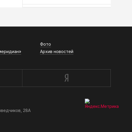
АСН «ТЮМЕНСКАЯ АРЕНА»
Фото
меридиан»
Архив новостей
зведчиков, 28А