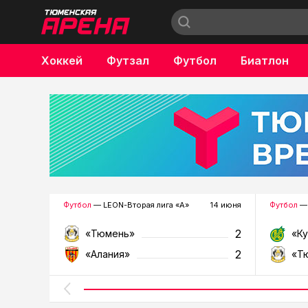
Хоккей
Футзал
Футбол
Биатлон
Бокс
Футбол
— LEON-Вторая лига «А»
14 июня
Футбол
— 
2
«Тюмень»
«К
2
«Алания»
«Т