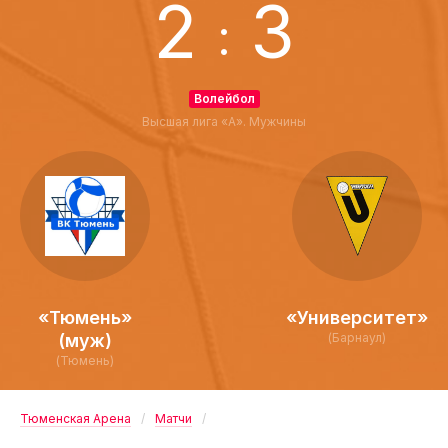
2
3
:
Волейбол
Высшая лига «А». Мужчины
«Тюмень»
«Университет»
(муж)
(Барнаул)
(Тюмень)
Тюменская Арена
Матчи