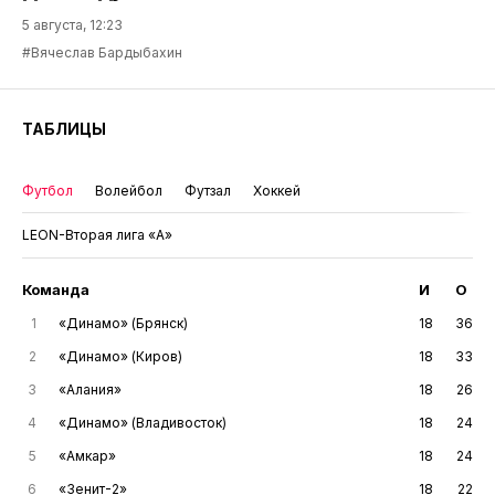
5 августа, 12:23
#Вячеслав Бардыбахин
ТАБЛИЦЫ
Футбол
Волейбол
Футзал
Хоккей
LEON-Вторая лига «А»
Команда
И
О
1
«Динамо» (Брянск)
18
36
2
«Динамо» (Киров)
18
33
3
«Алания»
18
26
4
«Динамо» (Владивосток)
18
24
5
«Амкар»
18
24
6
«Зенит-2»
18
22