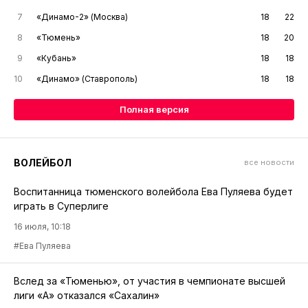
7
«Динамо-2» (Москва)
18
22
8
«Тюмень»
18
20
9
«Кубань»
18
18
10
«Динамо» (Ставрополь)
18
18
Полная версия
ВОЛЕЙБОЛ
все новости
Воспитанница тюменского волейбола Ева Пуляева будет
играть в Суперлиге
16 июля, 10:18
#Ева Пуляева
Вслед за «Тюменью», от участия в чемпионате высшей
лиги «А» отказался «Сахалин»