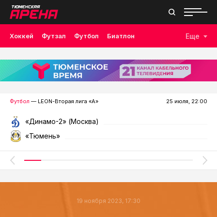
Хоккей
Футзал
Футбол
Биатлон
Еще
Лыжные гонки
Волейбол
Плавание
Дзюдо
Скалолазание
Велоспорт
Бокс
Футбол
— LEON-Вторая лига «А»
25 июля, 22:00
«Динамо-2» (Москва)
«Тюмень»
19 ноября 2023, 17:30