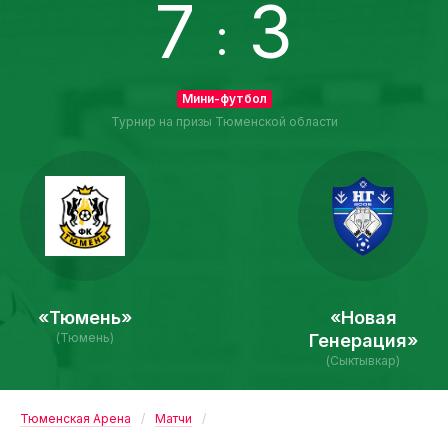
7
3
:
Мини-футбол
Турнир на призы Тюменской области
«Тюмень»
«Новая
(Тюмень)
Генерация»
(Сыктывкар)
Тюменская Арена
Матчи