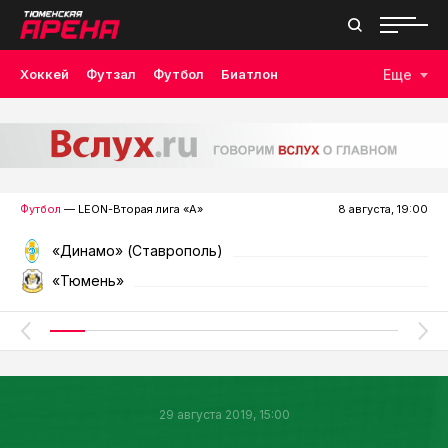
Хоккей
Футзал
Футбол
Биатлон
Еще
Лыжные гонки
Волейбол
Плавание
Дзюдо
Скалолазание
Велоспорт
Бокс
Футбол
— LEON-Вторая лига «А»
8 августа, 19:00
«Динамо» (Ставрополь)
«Тюмень»
29 августа 2019, 15:00