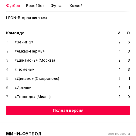
Футбол
Волейбол
Футзал
Хоккей
LEON-Вторая лига «А»
Команда
И
О
1
«Зенит-2»
2
6
2
«Амкар-Пермь»
1
3
3
«Динамо-2» (Москва)
2
3
4
«Тюмень»
1
3
5
«Динамо» (Ставрополь)
2
1
6
«Иртыш»
2
1
7
«Торпедо» (Миасс)
2
0
Полная версия
МИНИ-ФУТБОЛ
все новости