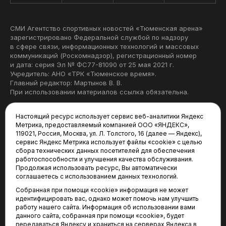
СМИ Агентство спортивных новостей «Тюменская арена»
зарегистрировано Федеральной службой по надзору
в сфере связи, информационных технологий и массовых
коммуникаций (Роскомнадзор), регистрационный номер
и дата: серия Эл № ФС77-81090 от 25 мая 2021 г.
Учредитель: АНО «ТРК «Тюменское время».
Главный редактор: Мартынов В. В.
При использовании материалов ссылка обязательна.
Политика конфиденциальности
Настоящий ресурс использует сервис веб-аналитики Яндекс
Метрика, предоставляемый компанией ООО «ЯНДЕКС»,
Редакция:
119021, Россия, Москва, ул. Л. Толстого, 16 (далее — Яндекс),
сервис Яндекс Метрика использует файлы «cookie» с целью
625035, Тюмень, пр. Геологоразведчиков, 28А
сбора технических данных посетителей для обеспечения
(3452) 68-22-28
работоспособности и улучшения качества обслуживания.
tum-arena@mail.ru
Продолжая использовать ресурс, Вы автоматически
соглашаетесь с использованием данных технологий.
Отдел продаж:
Собранная при помощи «cookie» информация не может
(3452) 68-89-78
идентифицировать вас, однако может помочь нам улучшить
kotovaev@sibinformburo.ru
работу нашего сайта. Информация об использовании вами
данного сайта, собранная при помощи «cookie», будет
передаваться Яндексу и храниться на серверах Яндекса в