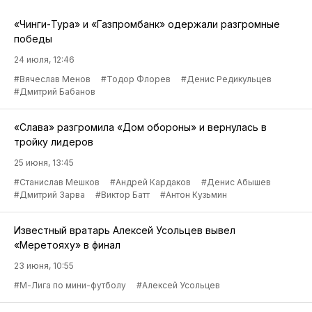
«Чинги-Тура» и «Газпромбанк» одержали разгромные
победы
24 июля, 12:46
#Вячеслав Менов
#Тодор Флорев
#Денис Редикульцев
#Дмитрий Бабанов
«Слава» разгромила «Дом обороны» и вернулась в
тройку лидеров
25 июня, 13:45
#Станислав Мешков
#Андрей Кардаков
#Денис Абышев
#Дмитрий Зарва
#Виктор Батт
#Антон Кузьмин
Известный вратарь Алексей Усольцев вывел
«Меретояху» в финал
23 июня, 10:55
#М-Лига по мини-футболу
#Алексей Усольцев