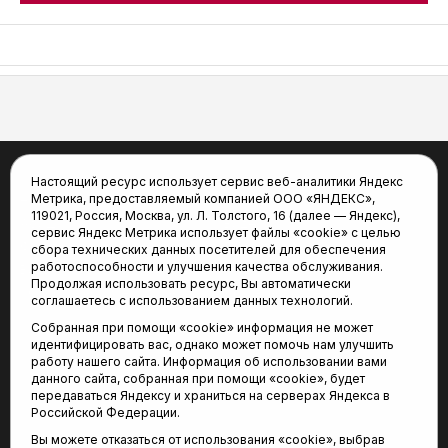
АСН «ТЮМЕНСКАЯ АРЕНА»
Настоящий ресурс использует сервис веб-аналитики Яндекс
Метрика, предоставляемый компанией ООО «ЯНДЕКС»,
Новости
Статьи
119021, Россия, Москва, ул. Л. Толстого, 16 (далее — Яндекс),
Афиша
Видео
сервис Яндекс Метрика использует файлы «cookie» с целью
Фото
Трансляции
сбора технических данных посетителей для обеспечения
работоспособности и улучшения качества обслуживания.
Виды спорта
Турнирные таблицы
Продолжая использовать ресурс, Вы автоматически
«Спортивный меридиан»
Архив новостей
соглашаетесь с использованием данных технологий.
Собранная при помощи «cookie» информация не может
идентифицировать вас, однако может помочь нам улучшить
работу нашего сайта. Информация об использовании вами
данного сайта, собранная при помощи «cookie», будет
передаваться Яндексу и храниться на серверах Яндекса в
Российской Федерации.
Вы можете отказаться от использования «cookie», выбрав