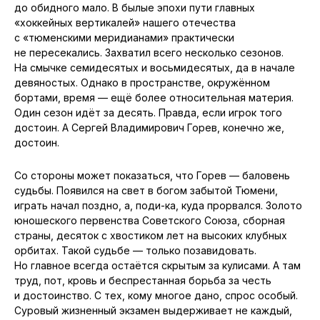
до обидного мало. В былые эпохи пути главных
«хоккейных вертикалей» нашего отечества
с «тюменскими меридианами» практически
не пересекались. Захватил всего несколько сезонов.
На смычке семидесятых и восьмидесятых, да в начале
девяностых. Однако в пространстве, окружённом
бортами, время — ещё более относительная материя.
Один сезон идёт за десять. Правда, если игрок того
достоин. А Сергей Владимирович Горев, конечно же,
достоин.
Со стороны может показаться, что Горев — баловень
судьбы. Появился на свет в богом забытой Тюмени,
играть начал поздно, а, поди-ка, куда прорвался. Золото
юношеского первенства Советского Союза, сборная
страны, десяток с хвостиком лет на высоких клубных
орбитах. Такой судьбе — только позавидовать.
Но главное всегда остаётся скрытым за кулисами. А там
труд, пот, кровь и беспрестанная борьба за честь
и достоинство. С тех, кому многое дано, спрос особый.
Суровый жизненный экзамен выдерживает не каждый,