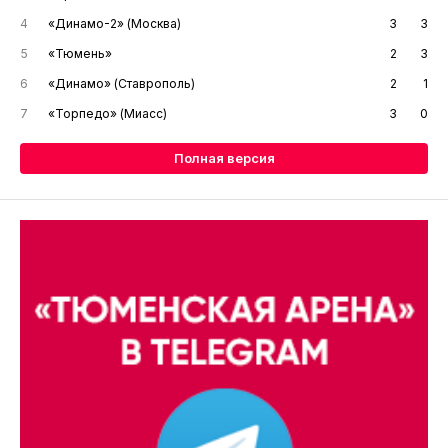
4
«Динамо-2» (Москва)
3
3
5
«Тюмень»
2
3
6
«Динамо» (Ставрополь)
2
1
7
«Торпедо» (Миасс)
3
0
Полная версия