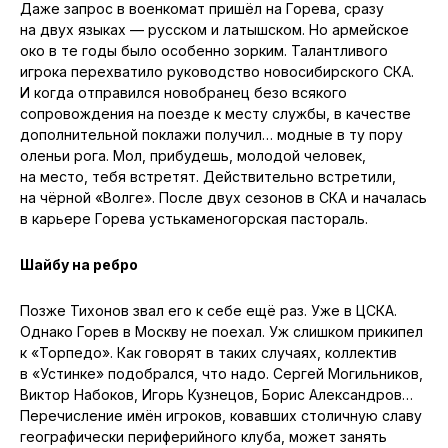
Даже запрос в военкомат пришёл на Горева, сразу
на двух языках — русском и латышском. Но армейское
око в те годы было особенно зорким. Талантливого
игрока перехватило руководство новосибирского СКА.
И когда отправился новобранец безо всякого
сопровождения на поезде к месту службы, в качестве
дополнительной поклажи получил… модные в ту пору
оленьи рога. Мол, прибудешь, молодой человек,
на место, тебя встретят. Действительно встретили,
на чёрной «Волге». После двух сезонов в СКА и началась
в карьере Горева устькаменогорская пастораль.
Шайбу на ребро
Позже Тихонов звал его к себе ещё раз. Уже в ЦСКА.
Однако Горев в Москву не поехал. Уж слишком прикипел
к «Торпедо». Как говорят в таких случаях, коллектив
в «Устинке» подобрался, что надо. Сергей Могильников,
Виктор Набоков, Игорь Кузнецов, Борис Александров…
Перечисление имён игроков, ковавших столичную славу
географически периферийного клуба, может занять