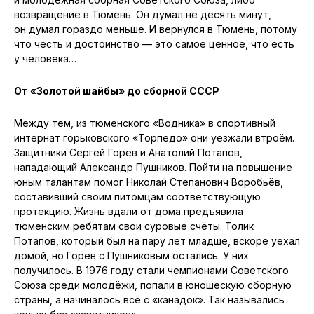
возвращение в Тюмень. Он думал не десять минут,
он думал гораздо меньше. И вернулся в Тюмень, потому
что честь и достоинство — это самое ценное, что есть
у человека…
От «Золотой шайбы» до сборной СССР
Между тем, из тюменского «Водника» в спортивный
интернат горьковского «Торпедо» они уезжали втроём.
Защитники Сергей Горев и Анатолий Потапов,
нападающий Александр Пушников. Пойти на повышение
юным талантам помог Николай Степанович Воробьёв,
составивший своим питомцам соответствующую
протекцию. Жизнь вдали от дома предъявила
тюменским ребятам свои суровые счёты. Толик
Потапов, который был на пару лет младше, вскоре уехал
домой, но Горев с Пушниковым остались. У них
получилось. В 1976 году стали чемпионами Советского
Союза среди молодёжи, попали в юношескую сборную
страны, а начиналось всё с «канадок». Так назывались