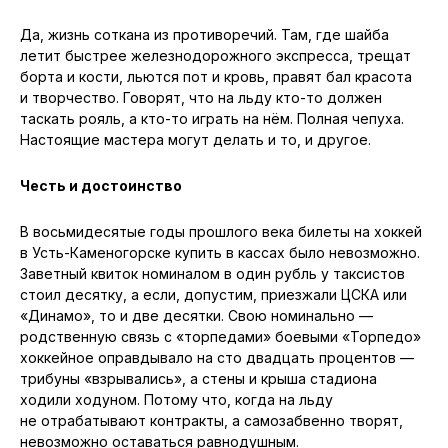
Да, жизнь соткана из противоречий. Там, где шайба
летит быстрее железнодорожного экспресса, трещат
борта и кости, льются пот и кровь, правят бал красота
и творчество. Говорят, что на льду кто-то должен
таскать рояль, а кто-то играть на нём. Полная чепуха.
Настоящие мастера могут делать и то, и другое.
Честь и достоинство
В восьмидесятые годы прошлого века билеты на хоккей
в Усть-Каменогорске купить в кассах было невозможно.
Заветный квиток номиналом в один рубль у таксистов
стоил десятку, а если, допустим, приезжали ЦСКА или
«Динамо», то и две десятки. Свою номинально —
родственную связь с «торпедами» боевыми «Торпедо»
хоккейное оправдывало на сто двадцать процентов —
трибуны «взрывались», а стены и крыша стадиона
ходили ходуном. Потому что, когда на льду
не отрабатывают контракты, а самозабвенно творят,
невозможно оставаться равнодушным.