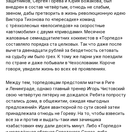
защитников, Сергея Горева и Юрия Вожакова, был
внедрен в состав четвёртым, отнюдь не слабым,
звеном, дабы претворить в жизнь революционную идею
Виктора Тихонова по «пересадке» команд
с трёхколесных «велосипедов» на скоростные
«автомобили» с двумя «приводами». Месячное
жалованье семнадцатилетних хоккеистов в «Торпедо»
составляло порядка ста целковых. Так что даже после
вычета двенадцати рублей за бездетность сетовать
на судьбу им было грех. К тому же парни уже поездили
по стране и даже побывали в Чехословакии. Короче
говоря, увидели жизнь во всех её проявлениях.
Между тем, торпедовцам предстояли матчи в Риге
и Ленинграде, однако главный тренер Игорь Чистовский
свою четвёртую пятёрку не дождался. Ребята попросту
остались дома, в общежитии, ожидая «выгодных
предложений». Идея авантюрной по сути своей затеи
принадлежала отнюдь не Гореву. На то, чтобы взвесить
все за и против и выдать-таки имя зачинщика
«забастовки» ему дали десять минут. Либо «Торпедо»
и молодёжная сборная Советского Союза, либо