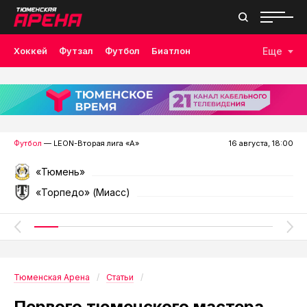
Хоккей
Футзал
Футбол
Биатлон
Еще
Лыжные гонки
Волейбол
Плавание
Дзюдо
Скалолазание
Велоспорт
Бокс
Футбол
— LEON-Вторая лига «А»
16 августа, 18:00
«Тюмень»
«Торпедо» (Миасс)
Тюменская Арена
Статьи
Первого тюменского мастера