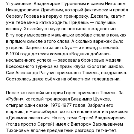
Утусиковым, Владимиром Пуроненым и самим Николаем
Никандровичем Драчёвым, который фактически и привёл
Серёжу Горева на первую тренировку. Дескать, хватит
уже тебе мимо катка ходить. Придёшь — получишь
клюшку. Хоккейную науку он постигал с жадностью.
В ту пору мысовские мальчишки вообще спали в коньках
в прямом смысле этого слова. А сколько варежек было
утеряно. Зацепятся за автобус — и вперёд с песней.
В 1974 году детская команда «Водник» добилась
неслыханного успеха — завоевала бронзовые медали
Всесоюзного турнира на призы клуба «Золотая шайба».
Сам Александр Рагулин приезжал в Тюмень, поздравлял.
Состоялась даже съёмка на областном телевидении…
После «отказной» истории Горев приехал в Тюмень. За
«Рубин», который тренировал Владимир Шумков,
отыграл один сезон, 1976-1977 годов. Забрали его
в армию, в Новосибирск, хотя он вполне мог и в рижском
«Динамо» оказаться. На эту тему Сергей Владимирович
(тогда просто Сергей) имел с Виктором Васильевичем
Тихоновым вполне предметный разговор тет-а-тет.