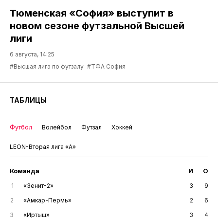
Тюменская «София» выступит в
новом сезоне футзальной Высшей
лиги
6 августа, 14:25
#Высшая лига по футзалу
#ТФА София
ТАБЛИЦЫ
Футбол
Волейбол
Футзал
Хоккей
LEON-Вторая лига «А»
Команда
И
О
1
«Зенит-2»
3
9
2
«Амкар-Пермь»
2
6
3
«Иртыш»
3
4