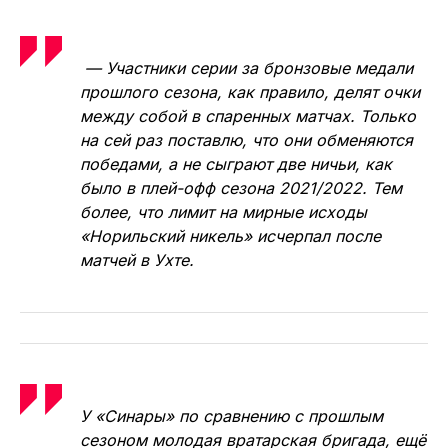
России. И вдруг непонятное передвижение
в женскую команду. Игрокам волжан,
на мой взгляд, ещё предстоит привыкать
к требованиям нового рулевого
Константина Маевского. И эта смена
тренеров ещё аукнется нижегородцам.
«Синара» — «Норильский никель» — 3:5 и 3:2
— Участники серии за бронзовые медали
прошлого сезона, как правило, делят очки
между собой в спаренных матчах. Только
на сей раз поставлю, что они обменяются
победами, а не сыграют две ничьи, как
было в плей-офф сезона 2021/2022. Тем