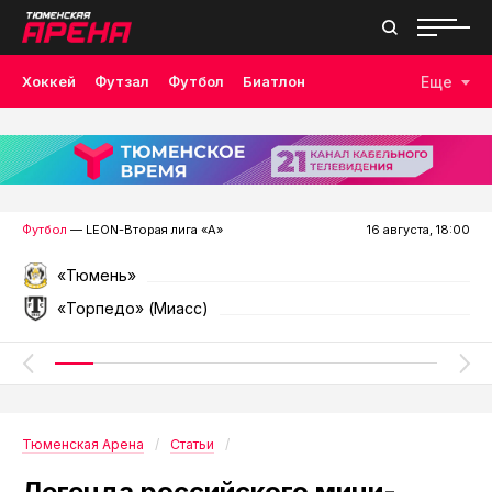
Хоккей
Футзал
Футбол
Биатлон
Еще
Лыжные гонки
Волейбол
Плавание
Дзюдо
Скалолазание
Велоспорт
Бокс
Футбол
— LEON-Вторая лига «А»
16 августа, 18:00
«Тюмень»
«Торпедо» (Миасс)
Тюменская Арена
Статьи
Легенда российского мини-