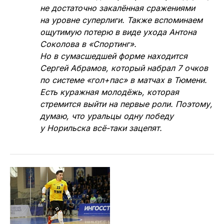
более, что лимит на мирные исходы
«Норильский никель» исчерпал после
матчей в Ухте.
У «Синары» по сравнению с прошлым
сезоном молодая вратарская бригада, ещё
не достаточно закалённая сражениями
на уровне суперлиги. Также вспоминаем
ощутимую потерю в виде ухода Антона
Соколова в «Спортинг».
Но в сумасшедшей форме находится
Сергей Абрамов, который набрал 7 очков
по системе «гол+пас» в матчах в Тюмени.
Есть куражная молодёжь, которая