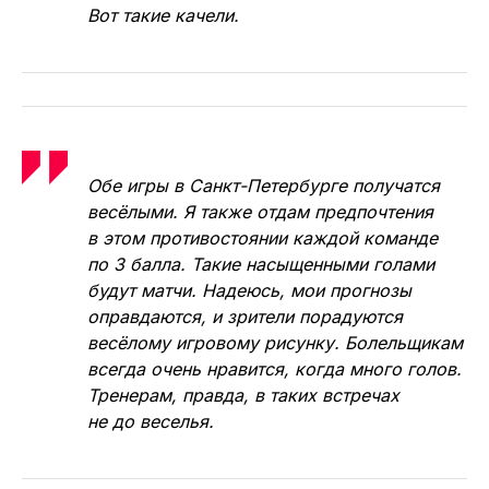
Викторович Яшин, «романтичный футбол».
Они дают играть и себе, и сопернику.
Сыктывкарцы, как показали матчи с КПРФ,
могут легко пропустить 4 мяча, потом
легко забить такое же количество голов,
тут же снова пропустить, и опять забить.
Вот такие качели.
Обе игры в Санкт-Петербурге получатся
весёлыми. Я также отдам предпочтения
в этом противостоянии каждой команде
по 3 балла. Такие насыщенными голами
будут матчи. Надеюсь, мои прогнозы
оправдаются, и зрители порадуются