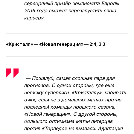
Рискну предположить, что в первом матче
против «Синары» место в воротах займёт
воспитанник екатеринбургской школы
мини-футбола Александр Костромин,
который не выходил в матчах с «Ухтой». И,
я уверен, он рвётся в бой и хочет себя
проявить в играх против родной команды.
Также желаю открыть счёт забитым мячам
в официальных встречах ещё одному
своему знакомому — Ренату Шакирову.
Норильск может стать тем местом, где
серебряный призёр чемпионата Европы
2016 года сможет перезапустить свою