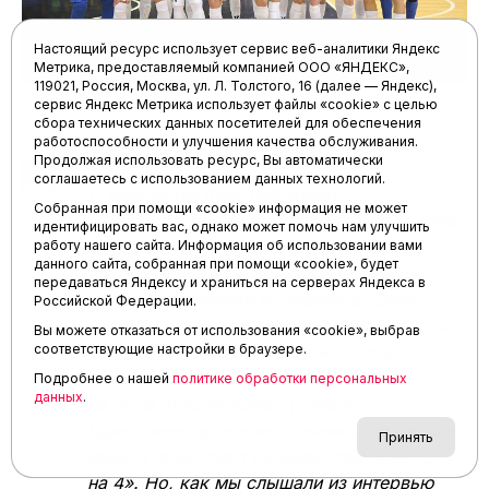
победой над КПРФ. Думаю, что кураж,
Настоящий ресурс использует сервис веб-аналитики Яндекс
пойманный подопечными Алексея
Метрика, предоставляемый компанией ООО «ЯНДЕКС»,
Степанова, позволит им победить в первом
119021, Россия, Москва, ул. Л. Толстого, 16 (далее — Яндекс),
матче, ну, а во втором питерцам удастся
сервис Яндекс Метрика использует файлы «cookie» с целью
сбора технических данных посетителей для обеспечения
набрать дебютный балл в суперлиге.
работоспособности и улучшения качества обслуживания.
Продолжая использовать ресурс, Вы автоматически
соглашаетесь с использованием данных технологий.
Собранная при помощи «cookie» информация не может
идентифицировать вас, однако может помочь нам улучшить
работу нашего сайта. Информация об использовании вами
данного сайта, собранная при помощи «cookie», будет
передаваться Яндексу и храниться на серверах Яндекса в
Российской Федерации.
Вы можете отказаться от использования «cookie», выбрав
соответствующие настройки в браузере.
Подробнее о нашей
политике обработки персональных
данных
.
Принять