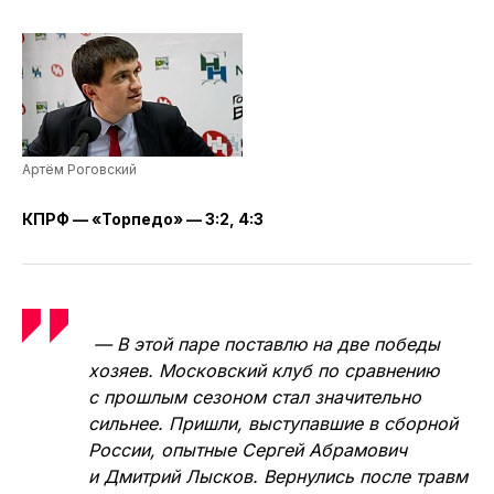
комментатора Артёма
Роговского на матчи 2-го
тура PARI-Суперлиги
Артём Роговский