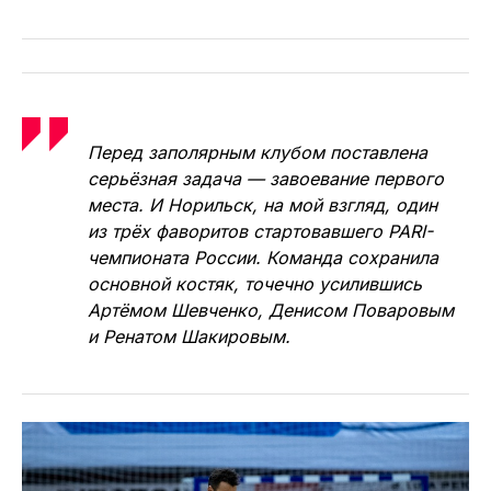
Что касается действующих бронзовых
призёров чемпионата, то я давно
и с большим интересом наблюдаю за этой
командой. С тех пор, как её возглавил мой
товарищ Евгений Куксевич. В прошлом
сезоне я впервые в жизни побывал
в Норильске, где комментировал
полуфинальные матчи плей-офф хозяев
с КПРФ. Был и на решающем поединке
в серии за бронзовые медали. Поэтому
в этом сезоне будет вдвойне любопытно
наблюдать за тем, как выступит
«Норильский никель».