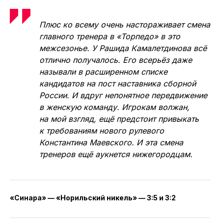
сможет ли у торпедовцев Евгений Иваняк,
недавно отпраздновавший 40-летие,
на высоком уровне провести оба матча.
Поскольку его напарник Давид Савлохов,
судя по пропущенным мячам
от «Кристалла», находится далеко
не в самой оптимальной форме.
Плюс ко всему очень настораживает смена
главного тренера в «Торпедо» в это
межсезонье. У Рашида Камалетдинова всё
отлично получалось. Его всерьёз даже
называли в расширенном списке
кандидатов на пост наставника сборной