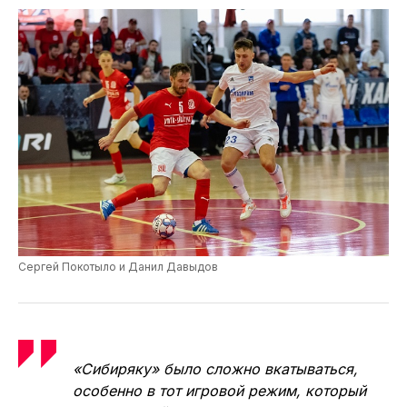
сказывается. В высшей лиге, при всём
моём уважении к турниру, всё равно
уровень пониже.
Сергей Покотыло и Данил Давыдов