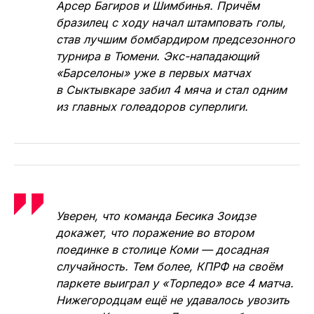
КПРФ — «Торпедо» — 3:2, 4:3
— В этой паре поставлю на две победы
хозяев. Московский клуб по сравнению
с прошлым сезоном стал значительно
сильнее. Пришли, выступавшие в сборной
России, опытные Сергей Абрамович
и Дмитрий Лысков. Вернулись после травм
Арсер Багиров и Шимбинья. Причём
бразилец с ходу начал штамповать голы,
став лучшим бомбардиром предсезонного
турнира в Тюмени. Экс-нападающий
«Барселоны» уже в первых матчах
в Сыктывкаре забил 4 мяча и стал одним
из главных голеадоров суперлиги.