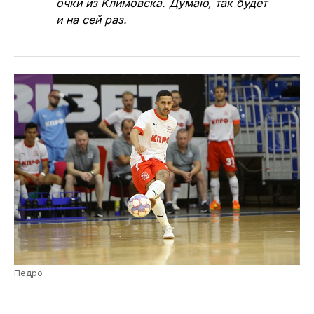
Уверен, что команда Бесика Зоидзе
докажет, что поражение во втором
поединке в столице Коми — досадная
случайность. Тем более, КПРФ на своём
паркете выиграл у «Торпедо» все 4 матча.
Нижегородцам ещё не удавалось увозить
очки из Климовска. Думаю, так будет
и на сей раз.