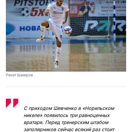
Перед заполярным клубом поставлена
серьёзная задача — завоевание первого
места. И Норильск, на мой взгляд, один
из трёх фаворитов стартовавшего PARI-
чемпионата России. Команда сохранила
основной костяк, точечно усилившись
Артёмом Шевченко, Денисом Поваровым
и Ренатом Шакировым.