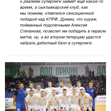
карьеру.
«Кристалл» — «Новая генерация» — 2:4, 3:3
— Пожалуй, самая сложная пара для
прогнозов. С одной стороны, где ещё
новичку суперлиги, «Кристаллу», набирать
очки, если не в домашних матчах против
последней команды прошлого сезона,
«Новой генерации». С другой стороны,
большого оптимизма матчи питерцев
против «Торпедо» не вызвали. Адаптация
к реалиям суперлиги займёт ещё какое-то
время, а сыктывкарский клуб, как
мы помним, отметился сенсационной