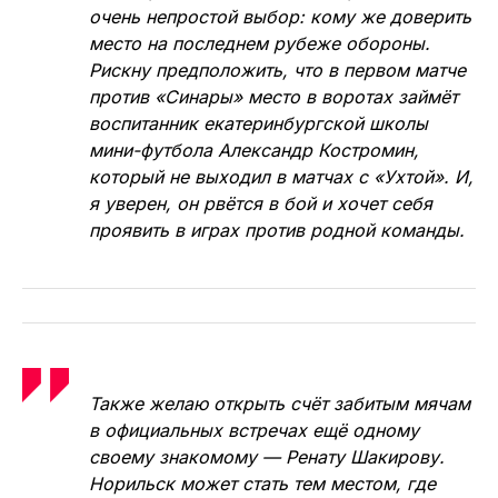
Ренат Шакиров
С приходом Шевченко в «Норильском
никеле» появилось три равноценных
вратаря. Перед тренерским штабом
заполярников сейчас всякий раз стоит
очень непростой выбор: кому же доверить
место на последнем рубеже обороны.