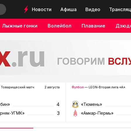
Новости
Афиша
Видео
Трансляц
Лыжные гонки
Волейбол
Плавание
Дзюд
 Товарищеский матч
2 августа
Футбол
— LEON-Вторая лига «А»
4
убин»
«Тюмень»
3
орняк-УГМК»
«Амкар-Пермь»