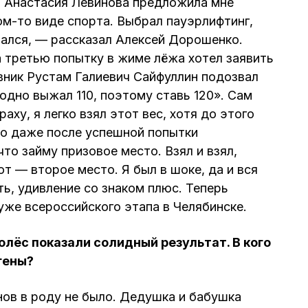
 Анастасия Левинова предложила мне
ом-то виде спорта. Выбрал пауэрлифтинг,
ался, — рассказал Алексей Дорошенко.
 третью попытку в жиме лёжа хотел заявить
овник Рустам Галиевич Сайфуллин подозвал
одно выжал 110, поэтому ставь 120». Сам
раху, я легко взял этот вес, хотя до этого
 Но даже после успешной попытки
что займу призовое место. Взял и взял,
т — второе место. Я был в шоке, да и вся
ь, удивление со знаком плюс. Теперь
уже всероссийского этапа в Челябинске.
колёс показали солидный результат. В кого
гены?
ов в роду не было. Дедушка и бабушка