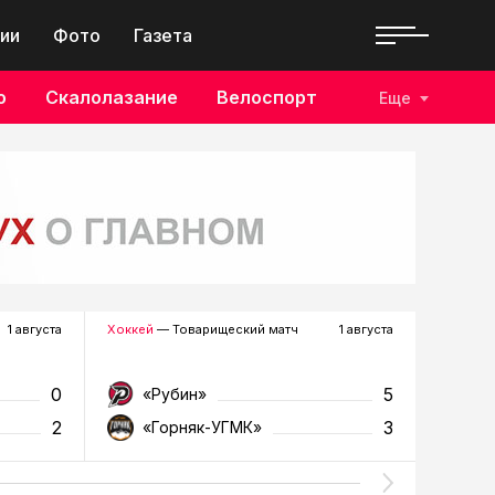
ии
Фото
Газета
о
Скалолазание
Велоспорт
Еще
1 августа
Хоккей
— Товарищеский матч
1 августа
Футбол
—
0
5
«Рубин»
«Д
2
3
«Горняк-УГМК»
«Т