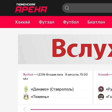
Хоккей
Футзал
Футбол
Биатлон
Бокс
Футбол
— LEON-Вторая лига
8 августа, 19:00
Хоккей
—
«А»
«Динамо» (Ставрополь)
«Р
«Тюмень»
«Г