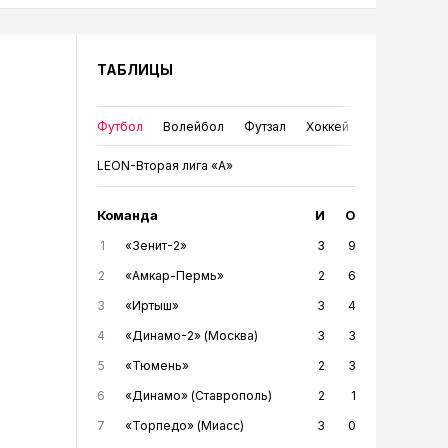
ТАБЛИЦЫ
Футбол
Волейбол
Футзал
Хоккей
LEON-Вторая лига «А»
Команда
И
О
1
«Зенит-2»
3
9
2
«Амкар-Пермь»
2
6
3
«Иртыш»
3
4
4
«Динамо-2» (Москва)
3
3
5
«Тюмень»
2
3
6
«Динамо» (Ставрополь)
2
1
7
«Торпедо» (Миасс)
3
0