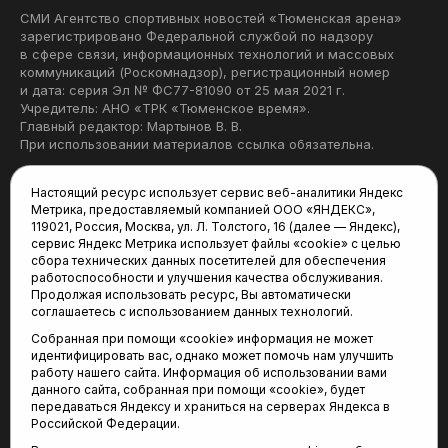
СМИ Агентство спортивных новостей «Тюменская арена»
зарегистрировано Федеральной службой по надзору
в сфере связи, информационных технологий и массовых
коммуникаций (Роскомнадзор), регистрационный номер
и дата: серия Эл № ФС77-81090 от 25 мая 2021 г.
Учредитель: АНО «ТРК «Тюменское время».
Главный редактор: Мартынов В. В.
При использовании материалов ссылка обязательна.
Политика конфиденциальности
Настоящий ресурс использует сервис веб-аналитики Яндекс
Метрика, предоставляемый компанией ООО «ЯНДЕКС»,
Редакция:
119021, Россия, Москва, ул. Л. Толстого, 16 (далее — Яндекс),
сервис Яндекс Метрика использует файлы «cookie» с целью
625035, Тюмень, пр. Геологоразведчиков, 28А
сбора технических данных посетителей для обеспечения
(3452) 68-22-28
работоспособности и улучшения качества обслуживания.
tum-arena@mail.ru
Продолжая использовать ресурс, Вы автоматически
соглашаетесь с использованием данных технологий.
Отдел продаж:
Собранная при помощи «cookie» информация не может
(3452) 68-89-78
идентифицировать вас, однако может помочь нам улучшить
kotovaev@sibinformburo.ru
работу нашего сайта. Информация об использовании вами
данного сайта, собранная при помощи «cookie», будет
передаваться Яндексу и храниться на серверах Яндекса в
Российской Федерации.