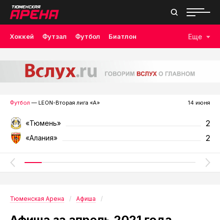
Хоккей
Футзал
Футбол
Биатлон
Еще
Лыжные гонки
Волейбол
Плавание
Дзюдо
Скалолазание
Велоспорт
Бокс
Футбол
— LEON-Вторая лига «А»
14 июня
2
«Тюмень»
2
«Алания»
Тюменская Арена
Афиша
Афиша за апрель 2021 года