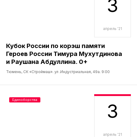
3
апрель '21
Кубок России по корэш памяти
Героев России Тимура Мухутдинова
и Раушана Абдуллина. 0+
Тюмень, СК «Строймаш». ул .Индустриальная, 49а. 9:00
Единоборства
3
апрель '21