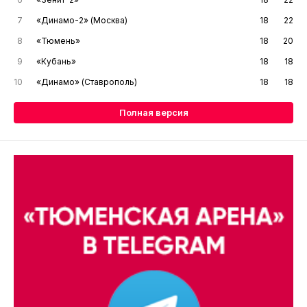
7
«Динамо-2» (Москва)
18
22
8
«Тюмень»
18
20
9
«Кубань»
18
18
10
«Динамо» (Ставрополь)
18
18
Полная версия