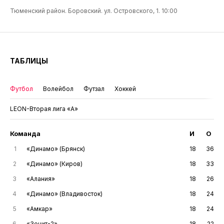
Тюменский район. Боровский. ул. Островского, 1. 10:00
ТАБЛИЦЫ
Футбол
Волейбол
Футзал
Хоккей
LEON-Вторая лига «А»
Команда
И
О
1
«Динамо» (Брянск)
18
36
2
«Динамо» (Киров)
18
33
3
«Алания»
18
26
4
«Динамо» (Владивосток)
18
24
5
«Амкар»
18
24
6
«Зенит-2»
18
22