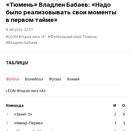
«Тюмень» Владлен Бабаев: «Надо
было реализовывать свои моменты
в первом тайме»
8 августа, 22:01
#LEON Вторая лига "А"
#Футбольный клуб Тюмень
#Владлен Бабаев
ТАБЛИЦЫ
Футбол
Волейбол
Футзал
Хоккей
LEON-Вторая лига «А»
Команда
И
О
1
«Зенит-2»
2
6
2
«Амкар-Пермь»
1
3