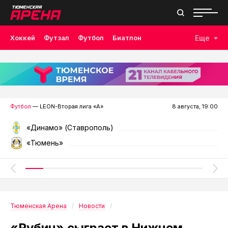
Хоккей
Футзал
Футбол
Биатлон
Еще
Лыжные гонки
Волейбол
Плавание
Дзюдо
Скалолазание
Велоспорт
Бокс
Футбол
— LEON-Вторая лига «А»
8 августа, 19:00
«Динамо» (Ставрополь)
«Тюмень»
Тюменская Арена
Новости
«Рубин» сыграет в Нижнем