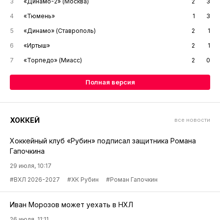
3
«Динамо-2» (Москва)
2
3
4
«Тюмень»
1
3
5
«Динамо» (Ставрополь)
2
1
6
«Иртыш»
2
1
7
«Торпедо» (Миасс)
2
0
Полная версия
ХОККЕЙ
все новости
Хоккейный клуб «Рубин» подписал защитника Романа
Гапочкина
29 июля, 10:17
#ВХЛ 2026-2027
#ХК Рубин
#Роман Гапочкин
Иван Морозов может уехать в НХЛ
26 июля, 11:11