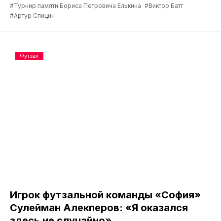
#Турнир памяти Бориса Петровича Елькина
#Виктор Батт
#Артур Спицин
Футзал
Игрок футзальной команды «София»
Сулейман Алекперов: «Я оказался
здесь не случайно»